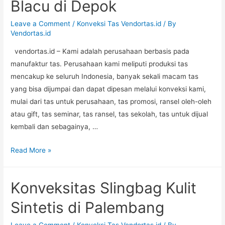
Blacu di Depok
Leave a Comment
/
Konveksi Tas Vendortas.id
/ By
Vendortas.id
vendortas.id – Kami adalah perusahaan berbasis pada
manufaktur tas. Perusahaan kami meliputi produksi tas
mencakup ke seluruh Indonesia, banyak sekali macam tas
yang bisa dijumpai dan dapat dipesan melalui konveksi kami,
mulai dari tas untuk perusahaan, tas promosi, ransel oleh-oleh
atau gift, tas seminar, tas ransel, tas sekolah, tas untuk dijual
kembali dan sebagainya, …
Konveksitas
Read More »
Spunbond
Blacu
Konveksitas Slingbag Kulit
di
Depok
Sintetis di Palembang
Leave a Comment
/
Konveksi Tas Vendortas.id
/ By