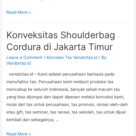
Konveksitas
Read More »
Totebag
Cordura
Konveksitas Shoulderbag
di
Jakarta
Cordura di Jakarta Timur
Utara
Leave a Comment
/
Konveksi Tas Vendortas.id
/ By
Vendortas.id
vendortas.id – Kami adalah perusahaan berbasis pada
manufaktur tas. Perusahaan kami meliputi produksi tas
mencakup ke seluruh Indonesia, banyak sekali macam tas
yang bisa dijumpai dan dapat dipesan melalui konveksi kami,
mulai dari tas untuk perusahaan, tas promosi, ransel oleh-oleh
atau gift, tas seminar, tas ransel, tas sekolah, tas untuk dijual
kembali dan sebagainya, …
Konveksitas
Read More »