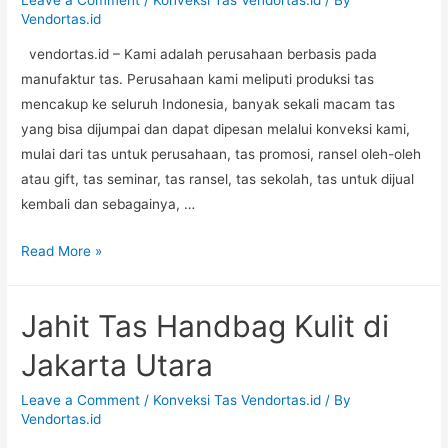
Vendortas.id
vendortas.id – Kami adalah perusahaan berbasis pada
manufaktur tas. Perusahaan kami meliputi produksi tas
mencakup ke seluruh Indonesia, banyak sekali macam tas
yang bisa dijumpai dan dapat dipesan melalui konveksi kami,
mulai dari tas untuk perusahaan, tas promosi, ransel oleh-oleh
atau gift, tas seminar, tas ransel, tas sekolah, tas untuk dijual
kembali dan sebagainya, …
Konveksitas
Read More »
Slingbag
Kulit
Jahit Tas Handbag Kulit di
Sintetis
di
Jakarta Utara
Palembang
Leave a Comment
/
Konveksi Tas Vendortas.id
/ By
Vendortas.id