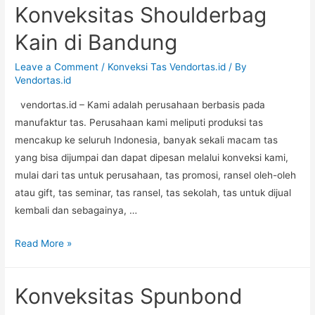
Konveksitas Shoulderbag
di
Bogor
Kain di Bandung
Leave a Comment
/
Konveksi Tas Vendortas.id
/ By
Vendortas.id
vendortas.id – Kami adalah perusahaan berbasis pada
manufaktur tas. Perusahaan kami meliputi produksi tas
mencakup ke seluruh Indonesia, banyak sekali macam tas
yang bisa dijumpai dan dapat dipesan melalui konveksi kami,
mulai dari tas untuk perusahaan, tas promosi, ransel oleh-oleh
atau gift, tas seminar, tas ransel, tas sekolah, tas untuk dijual
kembali dan sebagainya, …
Konveksitas
Read More »
Shoulderbag
Kain
Konveksitas Spunbond
di
Bandung