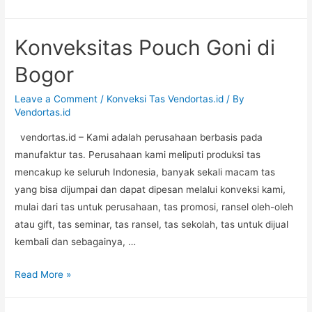
Shoulderbag
Cordura
Konveksitas Pouch Goni di
di
Jakarta
Bogor
Timur
Leave a Comment
/
Konveksi Tas Vendortas.id
/ By
Vendortas.id
vendortas.id – Kami adalah perusahaan berbasis pada
manufaktur tas. Perusahaan kami meliputi produksi tas
mencakup ke seluruh Indonesia, banyak sekali macam tas
yang bisa dijumpai dan dapat dipesan melalui konveksi kami,
mulai dari tas untuk perusahaan, tas promosi, ransel oleh-oleh
atau gift, tas seminar, tas ransel, tas sekolah, tas untuk dijual
kembali dan sebagainya, …
Konveksitas
Read More »
Pouch
Goni