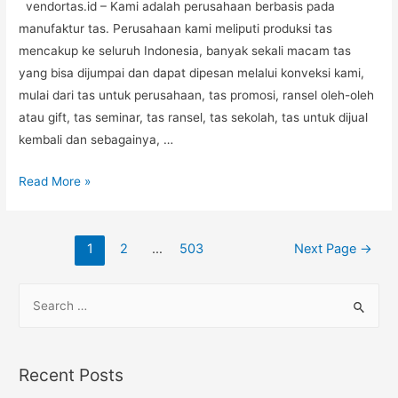
vendortas.id – Kami adalah perusahaan berbasis pada
manufaktur tas. Perusahaan kami meliputi produksi tas
mencakup ke seluruh Indonesia, banyak sekali macam tas
yang bisa dijumpai dan dapat dipesan melalui konveksi kami,
mulai dari tas untuk perusahaan, tas promosi, ransel oleh-oleh
atau gift, tas seminar, tas ransel, tas sekolah, tas untuk dijual
kembali dan sebagainya, …
Jahit
Read More »
Tas
Handbag
Posts
Kulit
1
2
…
503
Next Page
→
navigation
di
Jakarta
S
Utara
e
a
r
Recent Posts
c