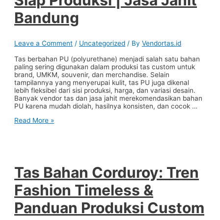
Bandung
Bandung
Leave a Comment
/
Uncategorized
/ By
Vendortas.id
Tas berbahan PU (polyurethane) menjadi salah satu bahan
paling sering digunakan dalam produksi tas custom untuk
brand, UMKM, souvenir, dan merchandise. Selain
tampilannya yang menyerupai kulit, tas PU juga dikenal
lebih fleksibel dari sisi produksi, harga, dan variasi desain.
Banyak vendor tas dan jasa jahit merekomendasikan bahan
PU karena mudah diolah, hasilnya konsisten, dan cocok …
Tas
Read More »
PU
Custom
untuk
Brand
&
UMKM:
Tas Bahan Corduroy: Tren
Pilihan
Bahan
Fashion Timeless &
Praktis,
Rapi,
Panduan Produksi Custom
dan
Siap