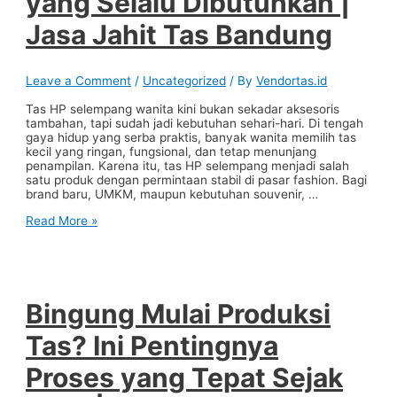
yang Selalu Dibutuhkan |
Konveksi
tas
Jasa Jahit Tas Bandung
bandung
Leave a Comment
/
Uncategorized
/ By
Vendortas.id
Tas HP selempang wanita kini bukan sekadar aksesoris
tambahan, tapi sudah jadi kebutuhan sehari-hari. Di tengah
gaya hidup yang serba praktis, banyak wanita memilih tas
kecil yang ringan, fungsional, dan tetap menunjang
penampilan. Karena itu, tas HP selempang menjadi salah
satu produk dengan permintaan stabil di pasar fashion. Bagi
brand baru, UMKM, maupun kebutuhan souvenir, …
Tas
Read More »
HP
Selempang
Wanita:
Produk
Simpel
yang
Bingung Mulai Produksi
Selalu
Dibutuhkan
Tas? Ini Pentingnya
|
Jasa
Proses yang Tepat Sejak
Jahit
Tas