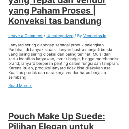
yang Tepat dan Vendor
Jahit
yang Paham Proses |
Bandung
Konveksi tas bandung
Leave a Comment
/
Uncategorized
/ By
Vendortas.id
Lanyard sering dianggap sebagai produk pelengkap.
Padahal, di banyak situasi, lanyard justru menjadi benda
yang paling sering dipakai dan paling terlihat. Mulai dari
kartu identitas karyawan, event badge, hingga merchandise
brand, lanyard berperan penting dalam fungsi dan tampilan.
Karena itulah, produksi lanyard tidak bisa dilakukan asal.
Kualitas produk dan cara kerja vendor harus berjalan
seimbang …
Produksi
Read More »
Lanyard
yang
Berkualitas
Butuh
Produk
yang
Pouch Make Up Suede:
Tepat
dan
Pilihan Elegan untuk
Vendor