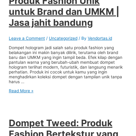
Produk Fashion Unik
dan
Merchandise
untuk Brand dan UMKM |
Custom
|
Jasa jahit bandung
Jasa
Jahit
Bandung
Leave a Comment
/
Uncategorized
/ By
Vendortas.id
Dompet hologram jadi salah satu produk fashion yang
belakangan ini makin banyak dilirik, terutama oleh brand
baru dan UMKM yang ingin tampil beda. Efek kilap dengan
pantulan warna yang berubah-ubah membuat dompet
hologram terlihat modern, futuristik, dan langsung menarik
perhatian. Produk ini cocok untuk kamu yang ingin
menghadirkan koleksi dompet dengan tampilan unik tanpa
harus …
Dompet
Read More »
Hologram:
Ide
Produk
Fashion
Unik
untuk
Dompet Tweed: Produk
Brand
dan
Fashion Bertekstur yang
UMKM