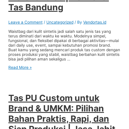
Tas Bandung
Leave a Comment
/
Uncategorized
/ By
Vendortas.id
Waistbag dari kulit sintetis jadi salah satu jenis tas yang
terus diminati dari waktu ke waktu. Modelnya simpel,
fungsional, dan fleksibel dipakai di berbagai aktivitas—mulai
dari daily use, event, sampai kebutuhan promosi brand.
Buat kamu yang sedang mencari produk tas custom dengan
proses produksi yang stabil, waistbag berbahan kulit sintetis
bisa jadi pilihan aman sekaligus …
Waistbag
Read More »
Kulit
Sintetis:
Pilihan
Tas
Praktis
untuk
Tas PU Custom untuk
Brand,
UMKM,
Brand & UMKM: Pilihan
dan
Merchandise
Bahan Praktis, Rapi, dan
|
Konveksi
Siap Produksi | Jasa Jahit
Tas