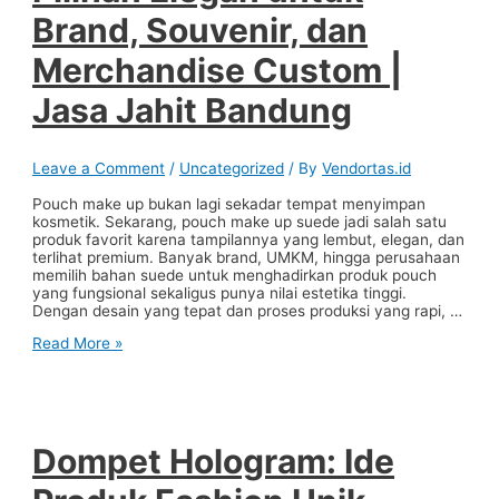
yang
Brand, Souvenir, dan
Paham
Proses
Merchandise Custom |
|
Konveksi
tas
Jasa Jahit Bandung
bandung
Leave a Comment
/
Uncategorized
/ By
Vendortas.id
Pouch make up bukan lagi sekadar tempat menyimpan
kosmetik. Sekarang, pouch make up suede jadi salah satu
produk favorit karena tampilannya yang lembut, elegan, dan
terlihat premium. Banyak brand, UMKM, hingga perusahaan
memilih bahan suede untuk menghadirkan produk pouch
yang fungsional sekaligus punya nilai estetika tinggi.
Dengan desain yang tepat dan proses produksi yang rapi, …
Pouch
Read More »
Make
Up
Suede:
Pilihan
Elegan
untuk
Dompet Hologram: Ide
Brand,
Souvenir,