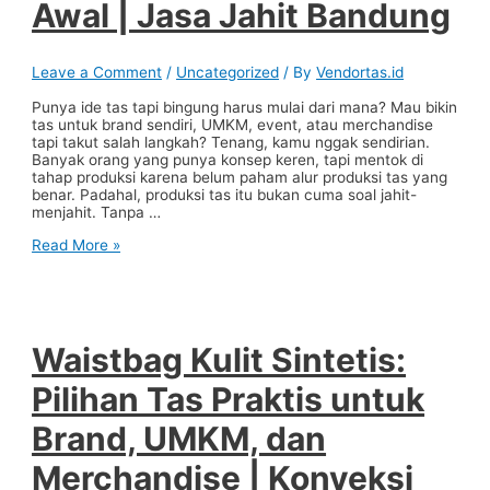
Awal | Jasa Jahit Bandung
Bandung
Leave a Comment
/
Uncategorized
/ By
Vendortas.id
Punya ide tas tapi bingung harus mulai dari mana? Mau bikin
tas untuk brand sendiri, UMKM, event, atau merchandise
tapi takut salah langkah? Tenang, kamu nggak sendirian.
Banyak orang yang punya konsep keren, tapi mentok di
tahap produksi karena belum paham alur produksi tas yang
benar. Padahal, produksi tas itu bukan cuma soal jahit-
menjahit. Tanpa …
Bingung
Read More »
Mulai
Produksi
Tas?
Ini
Pentingnya
Proses
Waistbag Kulit Sintetis:
yang
Tepat
Pilihan Tas Praktis untuk
Sejak
Awal
Brand, UMKM, dan
|
Jasa
Merchandise | Konveksi
Jahit
Bandung