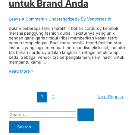
untuk Brand Anda
Produksi
|
Jasa
Jahit
Leave a Comment
/
Uncategorized
/ By
Vendortas.id
Bandung
Dalam beberapa tahun terakhir, bahan corduroy kembali
merajai panggung fashion dunia. Teksturnya yang unik
dengan garis-garis timbul (ribs) memberikan kesan retro
namun tetap elegan. Bagi kamu pemilik brand fashion atau
instansi yang ingin membuat merchandise eksklusif, memilih
tas bahan corduroy adalah langkah strategis untuk tampil
beda. Sebagai vendor tas berpengalaman, kami hadir untuk
membantu kamu …
Tas
Read More »
Bahan
Corduroy:
Tren
Fashion
Posts
Timeless
1
2
Next Page
→
navigation
&
Panduan
Produksi
S
Custom
untuk
e
Brand
a
Anda