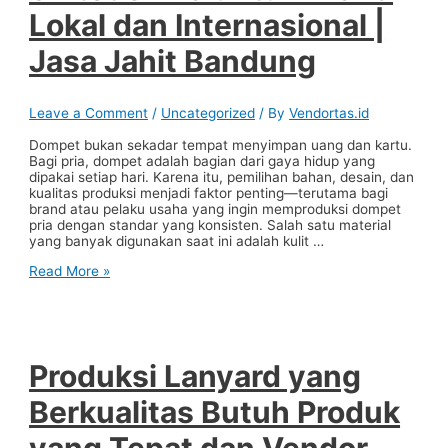
Lokal dan Internasional |
Jasa Jahit Bandung
Leave a Comment
/
Uncategorized
/ By
Vendortas.id
Dompet bukan sekadar tempat menyimpan uang dan kartu.
Bagi pria, dompet adalah bagian dari gaya hidup yang
dipakai setiap hari. Karena itu, pemilihan bahan, desain, dan
kualitas produksi menjadi faktor penting—terutama bagi
brand atau pelaku usaha yang ingin memproduksi dompet
pria dengan standar yang konsisten. Salah satu material
yang banyak digunakan saat ini adalah kulit …
Vendor
Read More »
Dompet
Kulit
Sintetis
Pria
untuk
Brand
Produksi Lanyard yang
Lokal
dan
Berkualitas Butuh Produk
Internasional
|
Jasa