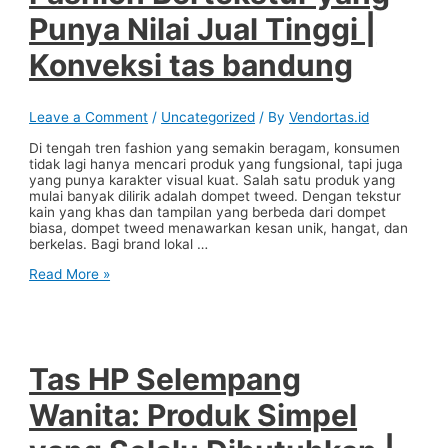
|
Punya Nilai Jual Tinggi |
Jasa
jahit
Konveksi tas bandung
bandung
Leave a Comment
/
Uncategorized
/ By
Vendortas.id
Di tengah tren fashion yang semakin beragam, konsumen
tidak lagi hanya mencari produk yang fungsional, tapi juga
yang punya karakter visual kuat. Salah satu produk yang
mulai banyak dilirik adalah dompet tweed. Dengan tekstur
kain yang khas dan tampilan yang berbeda dari dompet
biasa, dompet tweed menawarkan kesan unik, hangat, dan
berkelas. Bagi brand lokal …
Dompet
Read More »
Tweed:
Produk
Fashion
Bertekstur
yang
Punya
Tas HP Selempang
Nilai
Jual
Wanita: Produk Simpel
Tinggi
|