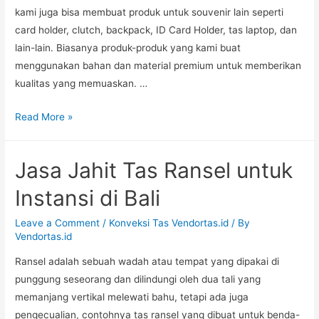
kami juga bisa membuat produk untuk souvenir lain seperti
card holder, clutch, backpack, ID Card Holder, tas laptop, dan
lain-lain. Biasanya produk-produk yang kami buat
menggunakan bahan dan material premium untuk memberikan
kualitas yang memuaskan. …
Jual
Read More »
Pouch
untuk
Jasa Jahit Tas Ransel untuk
Badan
Pemerintah
Instansi di Bali
di
Bogor
Leave a Comment
/
Konveksi Tas Vendortas.id
/ By
Vendortas.id
Ransel adalah sebuah wadah atau tempat yang dipakai di
punggung seseorang dan dilindungi oleh dua tali yang
memanjang vertikal melewati bahu, tetapi ada juga
pengecualian, contohnya tas ransel yang dibuat untuk benda-