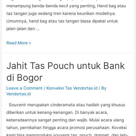
menampung benda-benda kecil yang penting, Hand bag atau
tas tangan juga sedang tren karena keunikan modelnya.
Umumnya, hand bag atau tas tangan biasa dipakai untuk
jalan-jalan dan …
Produsen
Read More »
Handbag
untuk
Jahit Tas Pouch untuk Bank
Badan
Pemerintah
di Bogor
di
Jogjakarta
Leave a Comment
/
Konveksi Tas Vendortas.id
/ By
Vendortas.id
Souvenir merupakan cinderamata atau hadiah yang khusus
diberikan untuk kenang-kenangan. Di banyak acara,
keberadaannya sangat penting dan wajib. Mulai acara ulang
tahun, pernikahan hingga acara promosi perusahaan. Koveksi
kami bisa memproduksi souvenir tas, pouch, dompet, dan lain-