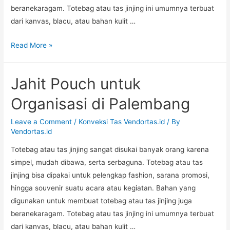
beranekaragam. Totebag atau tas jinjing ini umumnya terbuat
dari kanvas, blacu, atau bahan kulit …
Pengrajin
Read More »
Pouch
untuk
Jahit Pouch untuk
Lembaga
di
Organisasi di Palembang
Jakarta
Selatan
Leave a Comment
/
Konveksi Tas Vendortas.id
/ By
Vendortas.id
Totebag atau tas jinjing sangat disukai banyak orang karena
simpel, mudah dibawa, serta serbaguna. Totebag atau tas
jinjing bisa dipakai untuk pelengkap fashion, sarana promosi,
hingga souvenir suatu acara atau kegiatan. Bahan yang
digunakan untuk membuat totebag atau tas jinjing juga
beranekaragam. Totebag atau tas jinjing ini umumnya terbuat
dari kanvas, blacu, atau bahan kulit …