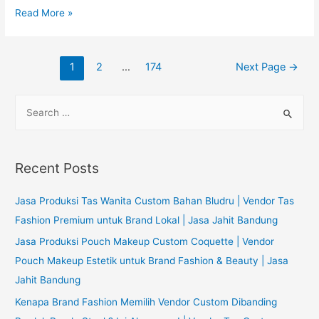
Supplier
Read More »
Tas
Pouch
Posts
untuk
1
2
…
174
Next Page
→
navigation
Bank
di
S
Bekasi
e
a
r
Recent Posts
c
h
Jasa Produksi Tas Wanita Custom Bahan Bludru | Vendor Tas
f
Fashion Premium untuk Brand Lokal | Jasa Jahit Bandung
o
Jasa Produksi Pouch Makeup Custom Coquette | Vendor
r
Pouch Makeup Estetik untuk Brand Fashion & Beauty | Jasa
:
Jahit Bandung
Kenapa Brand Fashion Memilih Vendor Custom Dibanding