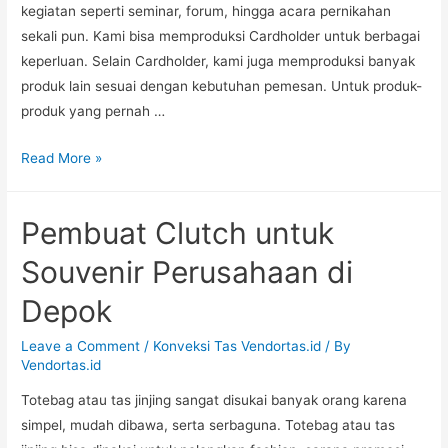
kegiatan seperti seminar, forum, hingga acara pernikahan
sekali pun. Kami bisa memproduksi Cardholder untuk berbagai
keperluan. Selain Cardholder, kami juga memproduksi banyak
produk lain sesuai dengan kebutuhan pemesan. Untuk produk-
produk yang pernah …
Jasa
Read More »
Jahit
Card
Pembuat Clutch untuk
Holder
untuk
Souvenir Perusahaan di
Seminar
Depok
di
Bandar
Leave a Comment
/
Konveksi Tas Vendortas.id
/ By
Lampung
Vendortas.id
Totebag atau tas jinjing sangat disukai banyak orang karena
simpel, mudah dibawa, serta serbaguna. Totebag atau tas