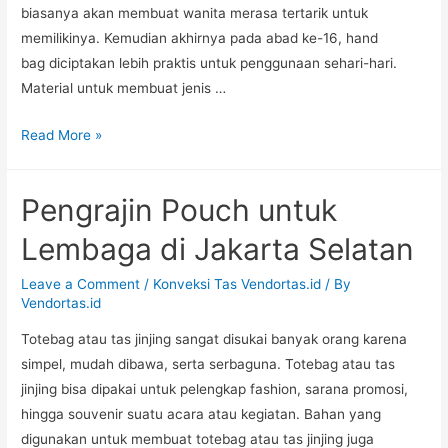
biasanya akan membuat wanita merasa tertarik untuk
memilikinya. Kemudian akhirnya pada abad ke-16, hand
bag diciptakan lebih praktis untuk penggunaan sehari-hari.
Material untuk membuat jenis …
Pembuat
Read More »
Handbag
untuk
Pengrajin Pouch untuk
Perusahaan
di
Lembaga di Jakarta Selatan
Bandar
Lampung
Leave a Comment
/
Konveksi Tas Vendortas.id
/ By
Vendortas.id
Totebag atau tas jinjing sangat disukai banyak orang karena
simpel, mudah dibawa, serta serbaguna. Totebag atau tas
jinjing bisa dipakai untuk pelengkap fashion, sarana promosi,
hingga souvenir suatu acara atau kegiatan. Bahan yang
digunakan untuk membuat totebag atau tas jinjing juga