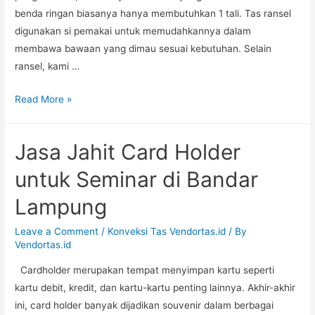
benda ringan biasanya hanya membutuhkan 1 tali. Tas ransel
digunakan si pemakai untuk memudahkannya dalam
membawa bawaan yang dimau sesuai kebutuhan. Selain
ransel, kami …
Jasa
Read More »
Jahit
Tas
Jasa Jahit Card Holder
Ransel
untuk
untuk Seminar di Bandar
Instansi
Lampung
di
Bali
Leave a Comment
/
Konveksi Tas Vendortas.id
/ By
Vendortas.id
Cardholder merupakan tempat menyimpan kartu seperti
kartu debit, kredit, dan kartu-kartu penting lainnya. Akhir-akhir
ini, card holder banyak dijadikan souvenir dalam berbagai