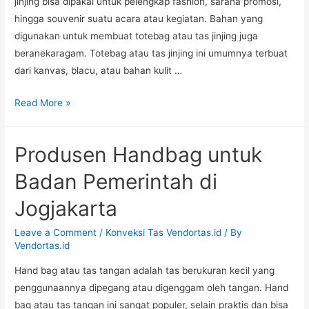
jinjing bisa dipakai untuk pelengkap fashion, sarana promosi,
hingga souvenir suatu acara atau kegiatan. Bahan yang
digunakan untuk membuat totebag atau tas jinjing juga
beranekaragam. Totebag atau tas jinjing ini umumnya terbuat
dari kanvas, blacu, atau bahan kulit …
Pembuat
Read More »
Clutch
untuk
Produsen Handbag untuk
Souvenir
Perusahaan
Badan Pemerintah di
di
Jogjakarta
Depok
Leave a Comment
/
Konveksi Tas Vendortas.id
/ By
Vendortas.id
Hand bag atau tas tangan adalah tas berukuran kecil yang
penggunaannya dipegang atau digenggam oleh tangan. Hand
bag atau tas tangan ini sangat populer, selain praktis dan bisa