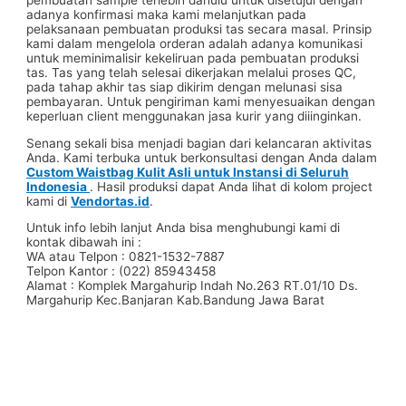
pembuatan sample terlebih dahulu untuk disetujui dengan
adanya konfirmasi maka kami melanjutkan pada
pelaksanaan pembuatan produksi tas secara masal. Prinsip
kami dalam mengelola orderan adalah adanya komunikasi
untuk meminimalisir kekeliruan pada pembuatan produksi
tas. Tas yang telah selesai dikerjakan melalui proses QC,
pada tahap akhir tas siap dikirim dengan melunasi sisa
pembayaran. Untuk pengiriman kami menyesuaikan dengan
keperluan client menggunakan jasa kurir yang diiinginkan.
Senang sekali bisa menjadi bagian dari kelancaran aktivitas
Anda. Kami terbuka untuk berkonsultasi dengan Anda dalam
Custom Waistbag Kulit Asli untuk Instansi di Seluruh
Indonesia
. Hasil produksi dapat Anda lihat di kolom project
kami di
Vendortas.id
.
Untuk info lebih lanjut Anda bisa menghubungi kami di
kontak dibawah ini :
WA atau Telpon : 0821-1532-7887
Telpon Kantor : (022) 85943458
Alamat : Komplek Margahurip Indah No.263 RT.01/10 Ds.
Margahurip Kec.Banjaran Kab.Bandung Jawa Barat
#pabriktas #pabriktaspouch #pabriktasselempang
#pabriktasserut #pabriktasspunbond #pabriktasbackpack
#pabriktasransel #pabriktasgoodybag #pabriktaskoper
#pabriktastotebag #pabriktaswaistbag #pabriktasdompet
#pabriktashandbag #pabriktasclutch #pabriktashobobag
#pabriktasbucket #pabriktasslingbag #pabriktasshoulderbag