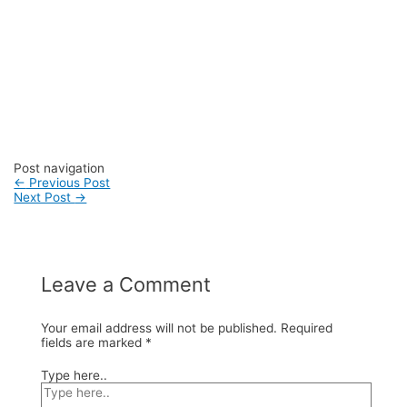
#pabriktasjinjing #pabriktasmessenger #pabriktasjakarta
#pabriktassurabaya #pabriktasmedan #pabriktasbandung
#pabriktasmakasar #pabriktassemarang
#pabriktaspalembang #pabriktasbandarlampung
#pabriktasbatam #pabriktaspekanbaru #pabriktaspadang
#pabriktasmalang #pabriktasbogor #pabriktasdepok
#pabriktastangerang #pabriktaskepulauanseribu
Post navigation
←
Previous Post
Next Post
→
Leave a Comment
Your email address will not be published.
Required
fields are marked
*
Type here..