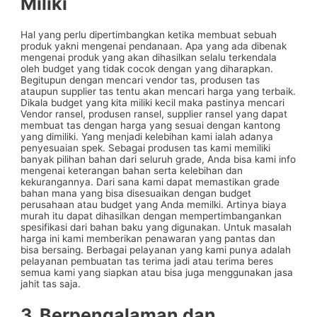
Miliki
Hal yang perlu dipertimbangkan ketika membuat sebuah
produk yakni mengenai pendanaan. Apa yang ada dibenak
mengenai produk yang akan dihasilkan selalu terkendala
oleh budget yang tidak cocok dengan yang diharapkan.
Begitupun dengan mencari vendor tas, produsen tas
ataupun supplier tas tentu akan mencari harga yang terbaik.
Dikala budget yang kita miliki kecil maka pastinya mencari
Vendor ransel, produsen ransel, supplier ransel yang dapat
membuat tas dengan harga yang sesuai dengan kantong
yang dimiliki. Yang menjadi kelebihan kami ialah adanya
penyesuaian spek. Sebagai produsen tas kami memiliki
banyak pilihan bahan dari seluruh grade, Anda bisa kami info
mengenai keterangan bahan serta kelebihan dan
kekurangannya. Dari sana kami dapat memastikan grade
bahan mana yang bisa disesuaikan dengan budget
perusahaan atau budget yang Anda memilki. Artinya biaya
murah itu dapat dihasilkan dengan mempertimbangankan
spesifikasi dari bahan baku yang digunakan. Untuk masalah
harga ini kami memberikan penawaran yang pantas dan
bisa bersaing. Berbagai pelayanan yang kami punya adalah
pelayanan pembuatan tas terima jadi atau terima beres
semua kami yang siapkan atau bisa juga menggunakan jasa
jahit tas saja.
3. Berpengalaman dan