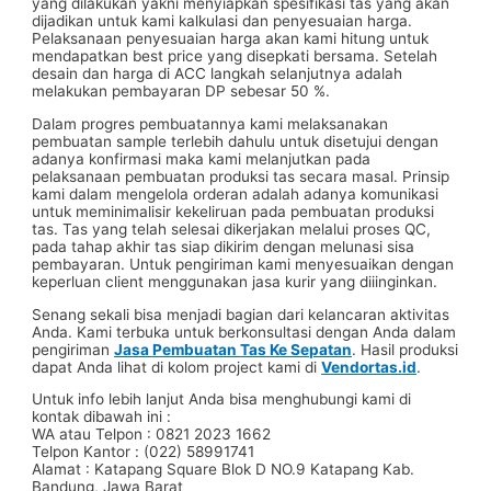
yang dilakukan yakni menyiapkan spesifikasi tas yang akan
dijadikan untuk kami kalkulasi dan penyesuaian harga.
Pelaksanaan penyesuaian harga akan kami hitung untuk
mendapatkan best price yang disepkati bersama. Setelah
desain dan harga di ACC langkah selanjutnya adalah
melakukan pembayaran DP sebesar 50 %.
Dalam progres pembuatannya kami melaksanakan
pembuatan sample terlebih dahulu untuk disetujui dengan
adanya konfirmasi maka kami melanjutkan pada
pelaksanaan pembuatan produksi tas secara masal. Prinsip
kami dalam mengelola orderan adalah adanya komunikasi
untuk meminimalisir kekeliruan pada pembuatan produksi
tas. Tas yang telah selesai dikerjakan melalui proses QC,
pada tahap akhir tas siap dikirim dengan melunasi sisa
pembayaran. Untuk pengiriman kami menyesuaikan dengan
keperluan client menggunakan jasa kurir yang diiinginkan.
Senang sekali bisa menjadi bagian dari kelancaran aktivitas
Anda. Kami terbuka untuk berkonsultasi dengan Anda dalam
pengiriman
Jasa Pembuatan Tas Ke Sepatan
. Hasil produksi
dapat Anda lihat di kolom project kami di
Vendortas.id
.
Untuk info lebih lanjut Anda bisa menghubungi kami di
kontak dibawah ini :
WA atau Telpon : 0821 2023 1662
Telpon Kantor : (022) 58991741
Alamat : Katapang Square Blok D NO.9 Katapang Kab.
Bandung, Jawa Barat