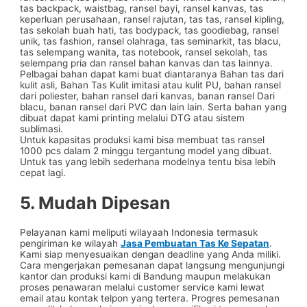
tas backpack, waistbag, ransel bayi, ransel kanvas, tas
keperluan perusahaan, ransel rajutan, tas tas, ransel kipling,
tas sekolah buah hati, tas bodypack, tas goodiebag, ransel
unik, tas fashion, ransel olahraga, tas seminarkit, tas blacu,
tas selempang wanita, tas notebook, ransel sekolah, tas
selempang pria dan ransel bahan kanvas dan tas lainnya.
Pelbagai bahan dapat kami buat diantaranya Bahan tas dari
kulit asli, Bahan Tas Kulit imitasi atau kulit PU, bahan ransel
dari poliester, bahan ransel dari kanvas, banan ransel Dari
blacu, banan ransel dari PVC dan lain lain. Serta bahan yang
dibuat dapat kami printing melalui DTG atau sistem
sublimasi.
Untuk kapasitas produksi kami bisa membuat tas ransel
1000 pcs dalam 2 minggu tergantung model yang dibuat.
Untuk tas yang lebih sederhana modelnya tentu bisa lebih
cepat lagi.
5. Mudah Dipesan
Pelayanan kami meliputi wilayaah Indonesia termasuk
pengiriman ke wilayah
Jasa Pembuatan Tas Ke Sepatan
.
Kami siap menyesuaikan dengan deadline yang Anda miliki.
Cara mengerjakan pemesanan dapat langsung mengunjungi
kantor dan produksi kami di Bandung maupun melakukan
proses penawaran melalui customer service kami lewat
email atau kontak telpon yang tertera. Progres pemesanan