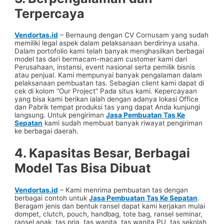
Terpercaya
Vendortas.id
– Bernaung dengan CV Cornusam yang sudah
memiliki legal aspek dalam pelaksanaan berdirinya usaha.
Dalam portofolio kami telah banyak menghasilkan berbagai
model tas dari bermacam-macam customer kami dari
Perusahaan, instansi, event nasional serta pemilik bisnis
atau penjual. Kami mempunyai banyak pengalaman dalam
pelaksanaan pembuatan tas. Sebagian client kami dapat di
cek di kolom “Our Project” Pada situs kami. Kepercayaan
yang bisa kami berikan ialah dengan adanya lokasi Office
dan Pabrik tempat produksi tas yang dapat Anda kunjungi
langsung. Untuk pengiriman
Jasa Pembuatan Tas Ke
Sepatan
kami sudah membuat banyak riwayat pengiriman
ke berbagai daerah.
4. Kapasitas Besar, Berbagai
Model Tas Bisa Dibuat
Vendortas.id
– Kami menrima pembuatan tas dengan
berbagai contoh untuk
Jasa Pembuatan Tas Ke Sepatan
.
Beragam jenis dan bentuk ransel dapat kami kerjakan mulai
dompet, clutch, pouch, handbag, tote bag, ransel seminar,
ransel anak, tas pria, tas wanita, tas wanita PU, tas sekolah,