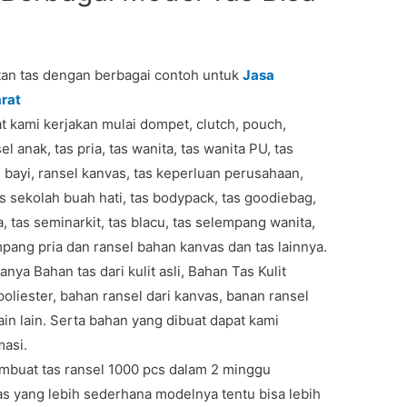
n tas dengan berbagai contoh untuk
Jasa
rat
t kami kerjakan mulai dompet, clutch, pouch,
l anak, tas pria, tas wanita, tas wanita PU, tas
l bayi, ransel kanvas, tas keperluan perusahaan,
 tas sekolah buah hati, tas bodypack, tas goodiebag,
a, tas seminarkit, tas blacu, tas selempang wanita,
mpang pria dan ransel bahan kanvas dan tas lainnya.
nya Bahan tas dari kulit asli, Bahan Tas Kulit
 poliester, bahan ransel dari kanvas, banan ransel
ain lain. Serta bahan yang dibuat dapat kami
masi.
mbuat tas ransel 1000 pcs dalam 2 minggu
as yang lebih sederhana modelnya tentu bisa lebih