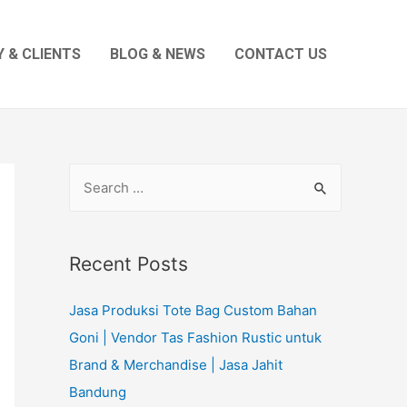
 & CLIENTS
BLOG & NEWS
CONTACT US
S
e
a
r
Recent Posts
c
Jasa Produksi Tote Bag Custom Bahan
h
Goni | Vendor Tas Fashion Rustic untuk
f
Brand & Merchandise | Jasa Jahit
o
Bandung
r