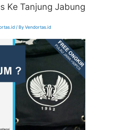
s Ke Tanjung Jabung
rtas.id
/ By
Vendortas.id