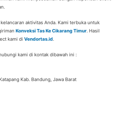
an.
 kelancaran aktivitas Anda. Kami terbuka untuk
giriman
Konveksi Tas Ke Cikarang Timur
. Hasil
ject kami di
Vendortas.id
.
hubungi kami di kontak dibawah ini :
 Katapang Kab. Bandung, Jawa Barat
s #Pouchkanvas #bagpromotion #Pouchprinting
nveksiransel #konveksitascustom #tascustom
anPU #taspremium #custombag #pesantassatuan
muslimah #produsentas #tashijabers #produsentas
brand #tasimport #konveksitaslokal
dung #taswanita #konveksitas #konveksitasmurah