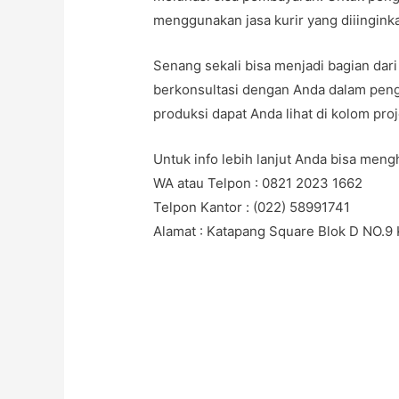
menggunakan jasa kurir yang diiingink
Senang sekali bisa menjadi bagian dari
berkonsultasi dengan Anda dalam pen
produksi dapat Anda lihat di kolom pro
Untuk info lebih lanjut Anda bisa meng
WA atau Telpon : 0821 2023 1662
Telpon Kantor : (022) 58991741
Alamat : Katapang Square Blok D NO.9
#Taskanvas #tassublim #Pembuatanta
#giftpromotion #ranselserbaguna #ko
#konveksitaswanita #buattas #tasbah
#produksitas #suppliertaswanita #tas
#konveksitaswanita #customtas #local
#konveksitasbandung #produksitasban