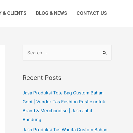
 & CLIENTS
BLOG & NEWS
CONTACT US
S
e
a
r
Recent Posts
c
Jasa Produksi Tote Bag Custom Bahan
h
Goni | Vendor Tas Fashion Rustic untuk
f
Brand & Merchandise | Jasa Jahit
o
Bandung
r
:
Jasa Produksi Tas Wanita Custom Bahan