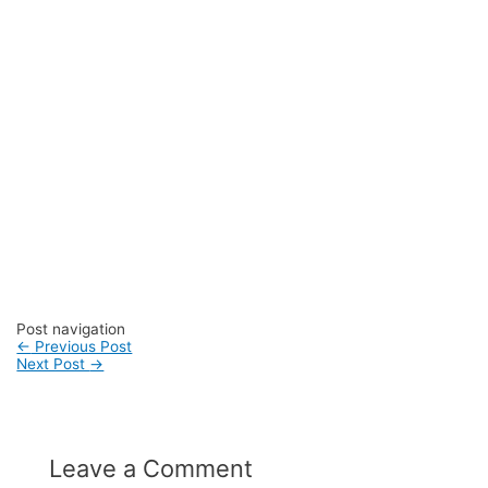
#suppliertaswanita #tasmuslimah #produsentas
#tashijabers #produsentas #konveksitaswanita #customtas
#localbrand #tasimport #konveksitaslokal
#konveksitasbandung #produksitasbandung #taswanita
#konveksitas #konveksitasmurah #tasfashion
#konveksiwaistbag #waistbag #pabrikwaistbag
#konveksitasbandung #taskulit #konveksitaskulit
#vendortaskulit #vendortaswanita #konveksitas
#konveksitaskanvas #kanvasbag #tasenun
#konveksitasbatik #vendortasbandung
#konveksitasbandung #vendortaswanita #pembuatantas
#ordertas #Backpack #produksitaswanita #produsentas
#madebyorder #custombag #Buattas #Konveksitas
#produsentasbandung #fashionbag #tasfashion
#konveksitasbandung #vendortasbandung
#vendortasfashion #jasajahittas
Post navigation
←
Previous Post
Next Post
→
Leave a Comment