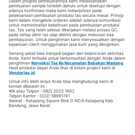
Dalam progres pembuatannya kami melaksanakan
pembuatan sample terlebih dahulu untuk disetujui dengan
adanya konfirmasi maka kami melanjutkan pada
pelaksanaan pembuatan produksi tas secara masal. Prinsip
kami dalam mengelola orderan adalah adanya komunikasi
untuk meminimalisir kekeliruan pada pembuatan produksi
tas. Tas yang telah selesai dikerjakan melalui proses QC,
pada tahap akhir tas siap dikirim dengan melunasi sisa
pembayaran. Untuk pengiriman kami menyesuaikan dengan
keperluan client menggunakan jasa kurir yang diiinginkan.
Senang sekali bisa menjadi bagian dari kelancaran aktivitas
Anda. Kami terbuka untuk berkonsultasi dengan Anda dalam
pengiriman
Konveksi Tas Ke Kecamatan Babakan Madang
.
Hasil produksi dapat Anda lihat di kolom project kami di
Vendortas.id
.
Untuk info lebih lanjut Anda bisa menghubungi kami di
kontak dibawah ini :
WA atau Telpon : 0821 2023 1662
Telpon Kantor : (022) 58991741
Alamat : Katapang Square Blok D NO.9 Katapang Kab.
Bandung, Jawa Barat
#Taskanvas #tassublim #Pembuatantas #Pouchkanvas
#bagpromotion #Pouchprinting #giftpromotion
#ranselserbaguna #konveksiransel #konveksitascustom
#tascustom #konveksitaswanita #buattas #tasbahanPU
#taspremium #custombag #pesantassatuan #produksitas