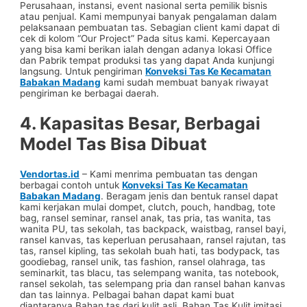
Perusahaan, instansi, event nasional serta pemilik bisnis
atau penjual. Kami mempunyai banyak pengalaman dalam
pelaksanaan pembuatan tas. Sebagian client kami dapat di
cek di kolom “Our Project” Pada situs kami. Kepercayaan
yang bisa kami berikan ialah dengan adanya lokasi Office
dan Pabrik tempat produksi tas yang dapat Anda kunjungi
langsung. Untuk pengiriman
Konveksi Tas Ke Kecamatan
Babakan Madang
kami sudah membuat banyak riwayat
pengiriman ke berbagai daerah.
4. Kapasitas Besar, Berbagai
Model Tas Bisa Dibuat
Vendortas.id
– Kami menrima pembuatan tas dengan
berbagai contoh untuk
Konveksi Tas Ke Kecamatan
Babakan Madang
. Beragam jenis dan bentuk ransel dapat
kami kerjakan mulai dompet, clutch, pouch, handbag, tote
bag, ransel seminar, ransel anak, tas pria, tas wanita, tas
wanita PU, tas sekolah, tas backpack, waistbag, ransel bayi,
ransel kanvas, tas keperluan perusahaan, ransel rajutan, tas
tas, ransel kipling, tas sekolah buah hati, tas bodypack, tas
goodiebag, ransel unik, tas fashion, ransel olahraga, tas
seminarkit, tas blacu, tas selempang wanita, tas notebook,
ransel sekolah, tas selempang pria dan ransel bahan kanvas
dan tas lainnya. Pelbagai bahan dapat kami buat
diantaranya Bahan tas dari kulit asli, Bahan Tas Kulit imitasi