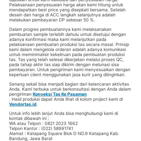
Pelaksanaan penyesuaian harga akan kami hitung untuk
mendapatkan best price yang disepkati bersama. Setelah
desain dan harga di ACC langkah selanjutnya adalah
melakukan pembayaran DP sebesar 50 %.
Dalam progres pembuatannya kami melaksanakan
pembuatan sample terlebih dahulu untuk disetujui dengan
adanya konfirmasi maka kami melanjutkan pada
pelaksanaan pembuatan produksi tas secara masal. Prinsip
kami dalam mengelola orderan adalah adanya komunikasi
untuk meminimalisir kekeliruan pada pembuatan produksi
tas. Tas yang telah selesai dikerjakan melalui proses QC,
pada tahap akhir tas siap dikirim dengan melunasi sisa
pembayaran. Untuk pengiriman kami menyesuaikan dengan
keperluan client menggunakan jasa kurir yang diiinginkan.
Senang sekali bisa menjadi bagian dari kelancaran aktivitas
Anda. Kami terbuka untuk berkonsultasi dengan Anda dalam
pengiriman
Konveksi Tas Ke Pasaman
. Hasil produksi dapat Anda lihat di kolom project kami di
Vendortas.id
.
Untuk info lebih lanjut Anda bisa menghubungi kami di
kontak dibawah ini :
WA atau Telpon : 0821 2023 1662
Telpon Kantor : (022) 58991741
Alamat : Katapang Square Blok D NO.9 Katapang Kab.
Bandung, Jawa Barat