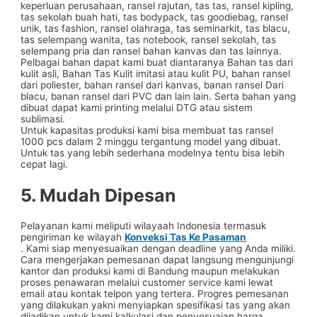
keperluan perusahaan, ransel rajutan, tas tas, ransel kipling,
tas sekolah buah hati, tas bodypack, tas goodiebag, ransel
unik, tas fashion, ransel olahraga, tas seminarkit, tas blacu,
tas selempang wanita, tas notebook, ransel sekolah, tas
selempang pria dan ransel bahan kanvas dan tas lainnya.
Pelbagai bahan dapat kami buat diantaranya Bahan tas dari
kulit asli, Bahan Tas Kulit imitasi atau kulit PU, bahan ransel
dari poliester, bahan ransel dari kanvas, banan ransel Dari
blacu, banan ransel dari PVC dan lain lain. Serta bahan yang
dibuat dapat kami printing melalui DTG atau sistem
sublimasi.
Untuk kapasitas produksi kami bisa membuat tas ransel
1000 pcs dalam 2 minggu tergantung model yang dibuat.
Untuk tas yang lebih sederhana modelnya tentu bisa lebih
cepat lagi.
5. Mudah Dipesan
Pelayanan kami meliputi wilayaah Indonesia termasuk
pengiriman ke wilayah
Konveksi Tas Ke Pasaman
. Kami siap menyesuaikan dengan deadline yang Anda miliki.
Cara mengerjakan pemesanan dapat langsung mengunjungi
kantor dan produksi kami di Bandung maupun melakukan
proses penawaran melalui customer service kami lewat
email atau kontak telpon yang tertera. Progres pemesanan
yang dilakukan yakni menyiapkan spesifikasi tas yang akan
dijadikan untuk kami kalkulasi dan penyesuaian harga.