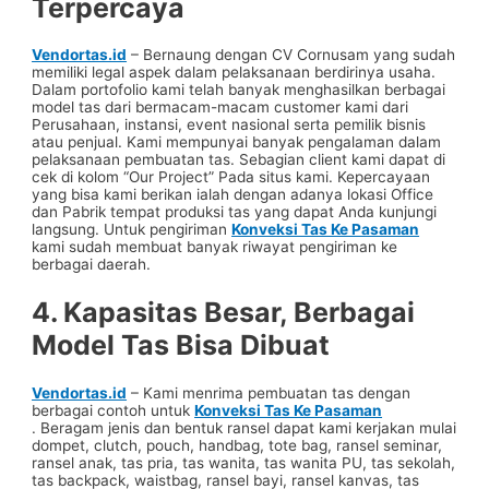
Terpercaya
Vendortas.id
– Bernaung dengan CV Cornusam yang sudah
memiliki legal aspek dalam pelaksanaan berdirinya usaha.
Dalam portofolio kami telah banyak menghasilkan berbagai
model tas dari bermacam-macam customer kami dari
Perusahaan, instansi, event nasional serta pemilik bisnis
atau penjual. Kami mempunyai banyak pengalaman dalam
pelaksanaan pembuatan tas. Sebagian client kami dapat di
cek di kolom “Our Project” Pada situs kami. Kepercayaan
yang bisa kami berikan ialah dengan adanya lokasi Office
dan Pabrik tempat produksi tas yang dapat Anda kunjungi
langsung. Untuk pengiriman
Konveksi Tas Ke Pasaman
kami sudah membuat banyak riwayat pengiriman ke
berbagai daerah.
4. Kapasitas Besar, Berbagai
Model Tas Bisa Dibuat
Vendortas.id
– Kami menrima pembuatan tas dengan
berbagai contoh untuk
Konveksi Tas Ke Pasaman
. Beragam jenis dan bentuk ransel dapat kami kerjakan mulai
dompet, clutch, pouch, handbag, tote bag, ransel seminar,
ransel anak, tas pria, tas wanita, tas wanita PU, tas sekolah,
tas backpack, waistbag, ransel bayi, ransel kanvas, tas