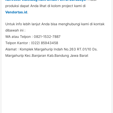
produksi dapat Anda lihat di kolom project kami di
Vendortas.id
.
Untuk info lebih lanjut Anda bisa menghubungi kami di kontak
dibawah ini :
WA atau Telpon : 0821-1532-7887
Telpon Kantor : (022) 85943458
Alamat : Komplek Margahurip Indah No.263 RT.01/10 Ds.
Margahurip Kec.Banjaran Kab.Bandung Jawa Barat
#pabriktas #pabriktaspouch #pabriktasselempang
#pabriktasserut #pabriktasspunbond #pabriktasbackpack
#pabriktasransel #pabriktasgoodybag #pabriktaskoper
#pabriktastotebag #pabriktaswaistbag #pabriktasdompet
#pabriktashandbag #pabriktasclutch #pabriktashobobag
#pabriktasbucket #pabriktasslingbag #pabriktasshoulderbag
#pabriktasjinjing #pabriktasmessenger #pabriktasjakarta
#pabriktassurabaya #pabriktasmedan #pabriktasbandung