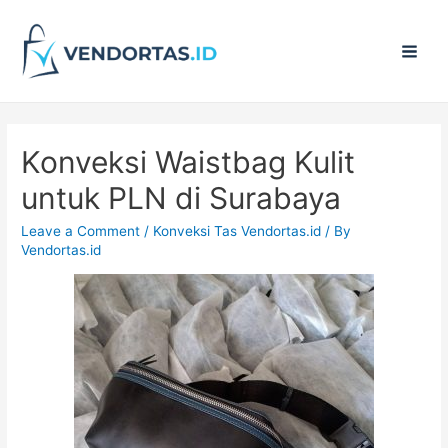
Main
Men
Konveksi Waistbag Kulit
untuk PLN di Surabaya
Leave a Comment
/
Konveksi Tas Vendortas.id
/ By
Vendortas.id