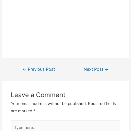
#pabriktasmakasar #pabriktassemarang #pabriktaspalembang
#pabriktasbandarlampung #pabriktasbatam
#pabriktaspekanbaru #pabriktaspadang #pabriktasmalang
#pabriktasbogor #pabriktasdepok #pabriktastangerang
#pabriktaskepulauanseribu
Post
←
Previous Post
Next Post
→
navigation
Leave a Comment
Your email address will not be published.
Required fields
are marked
*
Type