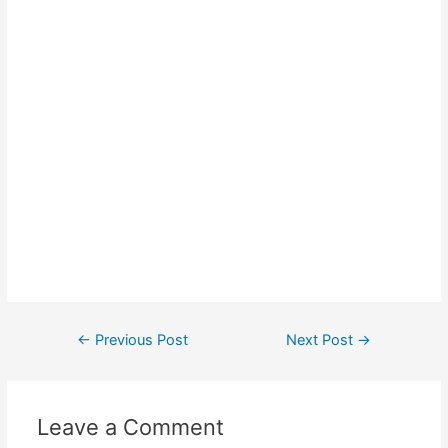
#produksitasbandung #taswanita #konveksitas
#konveksitasmurah #tasfashion #konveksiwaistbag #waistbag
#pabrikwaistbag #konveksitasbandung #taskulit
#konveksitaskulit #vendortaskulit #vendortaswanita
#konveksitas #konveksitaskanvas #kanvasbag #tasenun
#konveksitasbatik #vendortasbandung #konveksitasbandung
#vendortaswanita #pembuatantas #ordertas #Backpack
#produksitaswanita #produsentas #madebyorder #custombag
#Buattas #Konveksitas #produsentasbandung #fashionbag
#tasfashion #konveksitasbandung #vendortasbandung
#vendortasfashion #jasajahittas
Post
←
Previous Post
Next Post
→
navigation
Leave a Comment