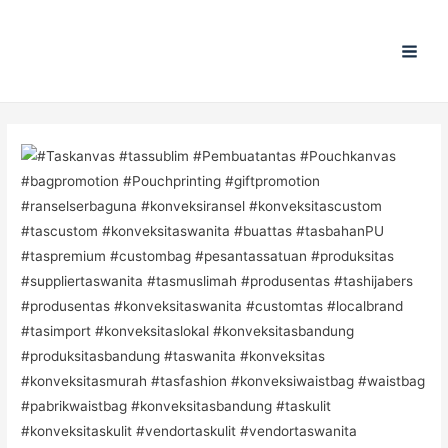
Main
Men