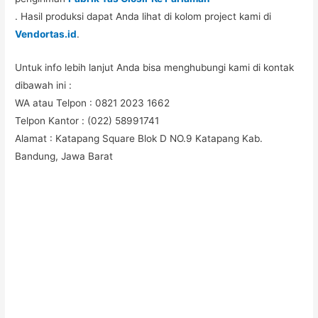
. Hasil produksi dapat Anda lihat di kolom project kami di
Vendortas.id
.
Untuk info lebih lanjut Anda bisa menghubungi kami di kontak
dibawah ini :
WA atau Telpon : 0821 2023 1662
Telpon Kantor : (022) 58991741
Alamat : Katapang Square Blok D NO.9 Katapang Kab.
Bandung, Jawa Barat
#Taskanvas #tassublim #Pembuatantas #Pouchkanvas
#bagpromotion #Pouchprinting #giftpromotion
#ranselserbaguna #konveksiransel #konveksitascustom
#tascustom #konveksitaswanita #buattas #tasbahanPU
#taspremium #custombag #pesantassatuan #produksitas
#suppliertaswanita #tasmuslimah #produsentas #tashijabers
#produsentas #konveksitaswanita #customtas #localbrand
#tasimport #konveksitaslokal #konveksitasbandung