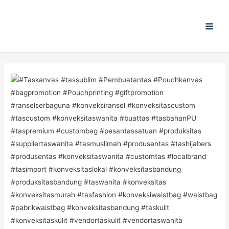
Main
Men