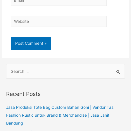
Website
S
e
a
r
Recent Posts
c
h
Jasa Produksi Tote Bag Custom Bahan Goni | Vendor Tas
f
Fashion Rustic untuk Brand & Merchandise | Jasa Jahit
o
Bandung
r