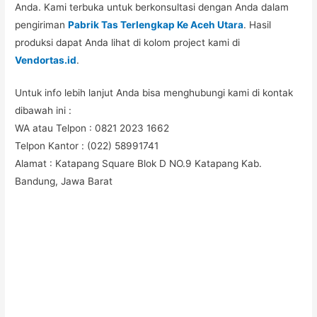
Anda. Kami terbuka untuk berkonsultasi dengan Anda dalam
pengiriman
Pabrik Tas Terlengkap Ke Aceh Utara
. Hasil
produksi dapat Anda lihat di kolom project kami di
Vendortas.id
.
Untuk info lebih lanjut Anda bisa menghubungi kami di kontak
dibawah ini :
WA atau Telpon : 0821 2023 1662
Telpon Kantor : (022) 58991741
Alamat : Katapang Square Blok D NO.9 Katapang Kab.
Bandung, Jawa Barat
#Taskanvas #tassublim #Pembuatantas #Pouchkanvas
#bagpromotion #Pouchprinting #giftpromotion
#ranselserbaguna #konveksiransel #konveksitascustom
#tascustom #konveksitaswanita #buattas #tasbahanPU
#taspremium #custombag #pesantassatuan #produksitas
#suppliertaswanita #tasmuslimah #produsentas #tashijabers