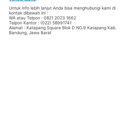
Untuk info lebih lanjut Anda bisa menghubungi kami di
kontak dibawah ini :
WA atau Telpon : 0821 2023 1662
Telpon Kantor : (022) 58991741
Alamat : Katapang Square Blok D NO.9 Katapang Kab.
Bandung, Jawa Barat
#Taskanvas #tassublim #Pembuatantas #Pouchkanvas
#bagpromotion #Pouchprinting #giftpromotion
#ranselserbaguna #konveksiransel #konveksitascustom
#tascustom #konveksitaswanita #buattas #tasbahanPU
#taspremium #custombag #pesantassatuan #produksitas
#suppliertaswanita #tasmuslimah #produsentas
#tashijabers #produsentas #konveksitaswanita #customtas
#localbrand #tasimport #konveksitaslokal
#konveksitasbandung #produksitasbandung #taswanita
#konveksitas #konveksitasmurah #tasfashion
#konveksiwaistbag #waistbag #pabrikwaistbag
#konveksitasbandung #taskulit #konveksitaskulit
#vendortaskulit #vendortaswanita #konveksitas
#konveksitaskanvas #kanvasbag #tasenun
#konveksitasbatik #vendortasbandung
#konveksitasbandung #vendortaswanita #pembuatantas
#ordertas #Backpack #produksitaswanita #produsentas
#madebyorder #custombag #Buattas #Konveksitas
#produsentasbandung #fashionbag #tasfashion
#konveksitasbandung #vendortasbandung