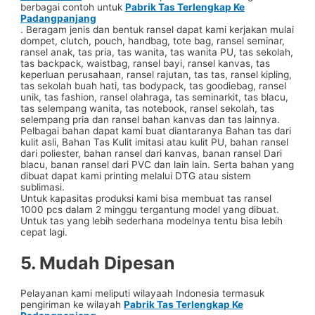
berbagai contoh untuk
Pabrik Tas Terlengkap Ke
Padangpanjang
. Beragam jenis dan bentuk ransel dapat kami kerjakan mulai
dompet, clutch, pouch, handbag, tote bag, ransel seminar,
ransel anak, tas pria, tas wanita, tas wanita PU, tas sekolah,
tas backpack, waistbag, ransel bayi, ransel kanvas, tas
keperluan perusahaan, ransel rajutan, tas tas, ransel kipling,
tas sekolah buah hati, tas bodypack, tas goodiebag, ransel
unik, tas fashion, ransel olahraga, tas seminarkit, tas blacu,
tas selempang wanita, tas notebook, ransel sekolah, tas
selempang pria dan ransel bahan kanvas dan tas lainnya.
Pelbagai bahan dapat kami buat diantaranya Bahan tas dari
kulit asli, Bahan Tas Kulit imitasi atau kulit PU, bahan ransel
dari poliester, bahan ransel dari kanvas, banan ransel Dari
blacu, banan ransel dari PVC dan lain lain. Serta bahan yang
dibuat dapat kami printing melalui DTG atau sistem
sublimasi.
Untuk kapasitas produksi kami bisa membuat tas ransel
1000 pcs dalam 2 minggu tergantung model yang dibuat.
Untuk tas yang lebih sederhana modelnya tentu bisa lebih
cepat lagi.
5. Mudah Dipesan
Pelayanan kami meliputi wilayaah Indonesia termasuk
pengiriman ke wilayah
Pabrik Tas Terlengkap Ke