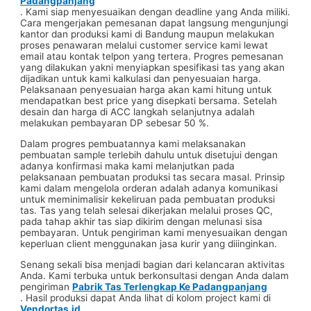
Padangpanjang
. Kami siap menyesuaikan dengan deadline yang Anda miliki.
Cara mengerjakan pemesanan dapat langsung mengunjungi
kantor dan produksi kami di Bandung maupun melakukan
proses penawaran melalui customer service kami lewat
email atau kontak telpon yang tertera. Progres pemesanan
yang dilakukan yakni menyiapkan spesifikasi tas yang akan
dijadikan untuk kami kalkulasi dan penyesuaian harga.
Pelaksanaan penyesuaian harga akan kami hitung untuk
mendapatkan best price yang disepkati bersama. Setelah
desain dan harga di ACC langkah selanjutnya adalah
melakukan pembayaran DP sebesar 50 %.
Dalam progres pembuatannya kami melaksanakan
pembuatan sample terlebih dahulu untuk disetujui dengan
adanya konfirmasi maka kami melanjutkan pada
pelaksanaan pembuatan produksi tas secara masal. Prinsip
kami dalam mengelola orderan adalah adanya komunikasi
untuk meminimalisir kekeliruan pada pembuatan produksi
tas. Tas yang telah selesai dikerjakan melalui proses QC,
pada tahap akhir tas siap dikirim dengan melunasi sisa
pembayaran. Untuk pengiriman kami menyesuaikan dengan
keperluan client menggunakan jasa kurir yang diiinginkan.
Senang sekali bisa menjadi bagian dari kelancaran aktivitas
Anda. Kami terbuka untuk berkonsultasi dengan Anda dalam
pengiriman
Pabrik Tas Terlengkap Ke Padangpanjang
. Hasil produksi dapat Anda lihat di kolom project kami di
Vendortas.id
.