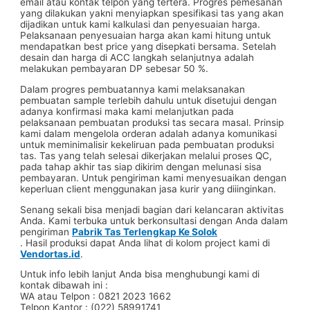
email atau kontak telpon yang tertera. Progres pemesanan
yang dilakukan yakni menyiapkan spesifikasi tas yang akan
dijadikan untuk kami kalkulasi dan penyesuaian harga.
Pelaksanaan penyesuaian harga akan kami hitung untuk
mendapatkan best price yang disepkati bersama. Setelah
desain dan harga di ACC langkah selanjutnya adalah
melakukan pembayaran DP sebesar 50 %.
Dalam progres pembuatannya kami melaksanakan
pembuatan sample terlebih dahulu untuk disetujui dengan
adanya konfirmasi maka kami melanjutkan pada
pelaksanaan pembuatan produksi tas secara masal. Prinsip
kami dalam mengelola orderan adalah adanya komunikasi
untuk meminimalisir kekeliruan pada pembuatan produksi
tas. Tas yang telah selesai dikerjakan melalui proses QC,
pada tahap akhir tas siap dikirim dengan melunasi sisa
pembayaran. Untuk pengiriman kami menyesuaikan dengan
keperluan client menggunakan jasa kurir yang diiinginkan.
Senang sekali bisa menjadi bagian dari kelancaran aktivitas
Anda. Kami terbuka untuk berkonsultasi dengan Anda dalam
pengiriman
Pabrik Tas Terlengkap Ke Solok
. Hasil produksi dapat Anda lihat di kolom project kami di
Vendortas.id
.
Untuk info lebih lanjut Anda bisa menghubungi kami di
kontak dibawah ini :
WA atau Telpon : 0821 2023 1662
Telpon Kantor : (022) 58991741