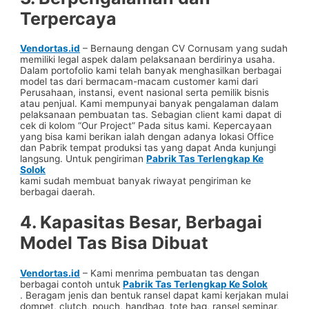
Terpercaya
Vendortas.id
– Bernaung dengan CV Cornusam yang sudah
memiliki legal aspek dalam pelaksanaan berdirinya usaha.
Dalam portofolio kami telah banyak menghasilkan berbagai
model tas dari bermacam-macam customer kami dari
Perusahaan, instansi, event nasional serta pemilik bisnis
atau penjual. Kami mempunyai banyak pengalaman dalam
pelaksanaan pembuatan tas. Sebagian client kami dapat di
cek di kolom “Our Project” Pada situs kami. Kepercayaan
yang bisa kami berikan ialah dengan adanya lokasi Office
dan Pabrik tempat produksi tas yang dapat Anda kunjungi
langsung. Untuk pengiriman
Pabrik Tas Terlengkap Ke
Solok
kami sudah membuat banyak riwayat pengiriman ke
berbagai daerah.
4. Kapasitas Besar, Berbagai
Model Tas Bisa Dibuat
Vendortas.id
– Kami menrima pembuatan tas dengan
berbagai contoh untuk
Pabrik Tas Terlengkap Ke Solok
. Beragam jenis dan bentuk ransel dapat kami kerjakan mulai
dompet, clutch, pouch, handbag, tote bag, ransel seminar,