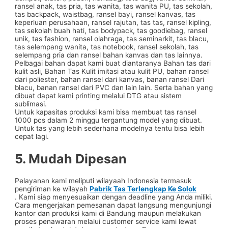
ransel anak, tas pria, tas wanita, tas wanita PU, tas sekolah,
tas backpack, waistbag, ransel bayi, ransel kanvas, tas
keperluan perusahaan, ransel rajutan, tas tas, ransel kipling,
tas sekolah buah hati, tas bodypack, tas goodiebag, ransel
unik, tas fashion, ransel olahraga, tas seminarkit, tas blacu,
tas selempang wanita, tas notebook, ransel sekolah, tas
selempang pria dan ransel bahan kanvas dan tas lainnya.
Pelbagai bahan dapat kami buat diantaranya Bahan tas dari
kulit asli, Bahan Tas Kulit imitasi atau kulit PU, bahan ransel
dari poliester, bahan ransel dari kanvas, banan ransel Dari
blacu, banan ransel dari PVC dan lain lain. Serta bahan yang
dibuat dapat kami printing melalui DTG atau sistem
sublimasi.
Untuk kapasitas produksi kami bisa membuat tas ransel
1000 pcs dalam 2 minggu tergantung model yang dibuat.
Untuk tas yang lebih sederhana modelnya tentu bisa lebih
cepat lagi.
5. Mudah Dipesan
Pelayanan kami meliputi wilayaah Indonesia termasuk
pengiriman ke wilayah
Pabrik Tas Terlengkap Ke Solok
. Kami siap menyesuaikan dengan deadline yang Anda miliki.
Cara mengerjakan pemesanan dapat langsung mengunjungi
kantor dan produksi kami di Bandung maupun melakukan
proses penawaran melalui customer service kami lewat