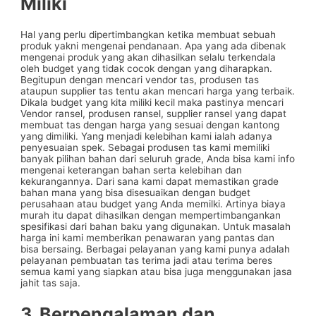
Miliki
Hal yang perlu dipertimbangkan ketika membuat sebuah
produk yakni mengenai pendanaan. Apa yang ada dibenak
mengenai produk yang akan dihasilkan selalu terkendala
oleh budget yang tidak cocok dengan yang diharapkan.
Begitupun dengan mencari vendor tas, produsen tas
ataupun supplier tas tentu akan mencari harga yang terbaik.
Dikala budget yang kita miliki kecil maka pastinya mencari
Vendor ransel, produsen ransel, supplier ransel yang dapat
membuat tas dengan harga yang sesuai dengan kantong
yang dimiliki. Yang menjadi kelebihan kami ialah adanya
penyesuaian spek. Sebagai produsen tas kami memiliki
banyak pilihan bahan dari seluruh grade, Anda bisa kami info
mengenai keterangan bahan serta kelebihan dan
kekurangannya. Dari sana kami dapat memastikan grade
bahan mana yang bisa disesuaikan dengan budget
perusahaan atau budget yang Anda memilki. Artinya biaya
murah itu dapat dihasilkan dengan mempertimbangankan
spesifikasi dari bahan baku yang digunakan. Untuk masalah
harga ini kami memberikan penawaran yang pantas dan
bisa bersaing. Berbagai pelayanan yang kami punya adalah
pelayanan pembuatan tas terima jadi atau terima beres
semua kami yang siapkan atau bisa juga menggunakan jasa
jahit tas saja.
3. Berpengalaman dan