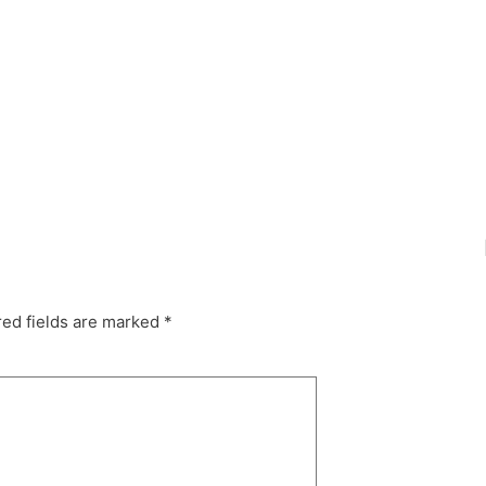
tasbandung #fashionbag #tasfashion
jasajahittas
ed fields are marked
*