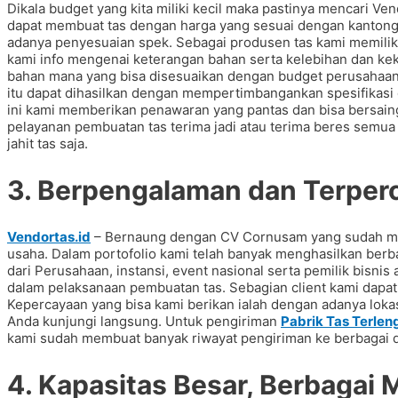
Dikala budget yang kita miliki kecil maka pastinya mencari Ven
dapat membuat tas dengan harga yang sesuai dengan kantong y
adanya penyesuaian spek. Sebagai produsen tas kami memiliki
kami info mengenai keterangan bahan serta kelebihan dan ke
bahan mana yang bisa disesuaikan dengan budget perusahaan 
itu dapat dihasilkan dengan mempertimbangankan spesifikasi
ini kami memberikan penawaran yang pantas dan bisa bersain
pelayanan pembuatan tas terima jadi atau terima beres semua
jahit tas saja.
3. Berpengalaman dan Terper
Vendortas.id
– Bernaung dengan CV Cornusam yang sudah memi
usaha. Dalam portofolio kami telah banyak menghasilkan be
dari Perusahaan, instansi, event nasional serta pemilik bisn
dalam pelaksanaan pembuatan tas. Sebagian client kami dapat d
Kepercayaan yang bisa kami berikan ialah dengan adanya lokas
Anda kunjungi langsung. Untuk pengiriman
Pabrik Tas Terlen
kami sudah membuat banyak riwayat pengiriman ke berbagai 
4. Kapasitas Besar, Berbagai 