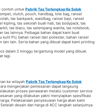
i contoh untuk
Pabrik Tas Terlengkap Ke Solok
ompet, clutch, pouch, handbag, tote bag, ransel
ekolah, tas backpack, waistbag, ransel bayi, ransel
l kipling, tas sekolah buah hati, tas bodypack, tas
arkit, tas blacu, tas selempang wanita, tas notebook,
n tas lainnya. Pelbagai bahan dapat kami buat
au kulit PU, bahan ransel dari poliester, bahan ransel
n lain lain. Serta bahan yang dibuat dapat kami printing
pcs dalam 2 minggu tergantung model yang dibuat.
t lagi.
iman ke wilayah
Pabrik Tas Terlengkap Ke Solok
 Cara mengerjakan pemesanan dapat langsung
lakukan proses penawaran melalui customer service
mesanan yang dilakukan yakni menyiapkan spesifikasi
n harga. Pelaksanaan penyesuaian harga akan kami
 Setelah desain dan harga di ACC langkah selanjutnya