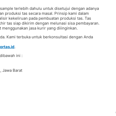
mple terlebih dahulu untuk disetujui dengan adanya
 produksi tas secara masal. Prinsip kami dalam
isir kekeliruan pada pembuatan produksi tas. Tas
khir tas siap dikirim dengan melunasi sisa pembayaran.
 menggunakan jasa kurir yang diiinginkan.
Anda. Kami terbuka untuk berkonsultasi dengan Anda
ortas.id
.
dibawah ini :
, Jawa Barat
motion #Pouchprinting #giftpromotion
custom #konveksitaswanita #buattas #tasbahanPU
pliertaswanita #tasmuslimah #produsentas
ocalbrand #tasimport #konveksitaslokal
eksitas #konveksitasmurah #tasfashion
dung #taskulit #konveksitaskulit #vendortaskulit
bag #tasenun #konveksitasbatik #vendortasbandung
rtas #Backpack #produksitaswanita #produsentas