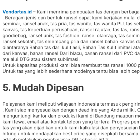
Vendortas.id
– Kami menrima pembuatan tas dengan berbaga
. Beragam jenis dan bentuk ransel dapat kami kerjakan mulai d
seminar, ransel anak, tas pria, tas wanita, tas wanita PU, tas s
kanvas, tas keperluan perusahaan, ransel rajutan, tas tas, ranse
goodiebag, ransel unik, tas fashion, ransel olahraga, tas semin
ransel sekolah, tas selempang pria dan ransel bahan kanvas da
diantaranya Bahan tas dari kulit asli, Bahan Tas Kulit imitasi at
dari kanvas, banan ransel Dari blacu, banan ransel dari PVC da
melalui DTG atau sistem sublimasi.
Untuk kapasitas produksi kami bisa membuat tas ransel 1000 
Untuk tas yang lebih sederhana modelnya tentu bisa lebih cepa
5. Mudah Dipesan
Pelayanan kami meliputi wilayaah Indonesia termasuk pengir
. Kami siap menyesuaikan dengan deadline yang Anda miliki.
mengunjungi kantor dan produksi kami di Bandung maupun me
kami lewat email atau kontak telpon yang tertera. Progres pe
tas yang akan dijadikan untuk kami kalkulasi dan penyesuaia
hitung untuk mendapatkan best price yang disepkati bersama.
adalah melakukan pembayaran DP sebesar 50 %.