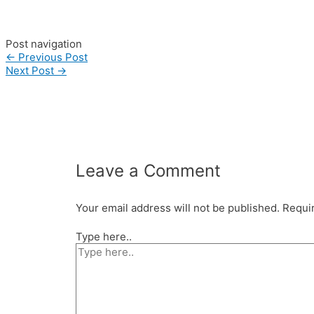
#madebyorder #custombag #Buattas #Konveksitas #produsen
#konveksitasbandung #vendortasbandung #vendortasfashion #
Post navigation
←
Previous Post
Next Post
→
Leave a Comment
Your email address will not be published.
Requir
Type here..