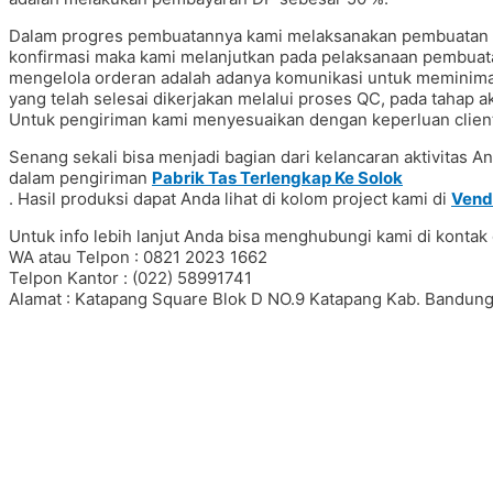
Dalam progres pembuatannya kami melaksanakan pembuatan sa
konfirmasi maka kami melanjutkan pada pelaksanaan pembuatan
mengelola orderan adalah adanya komunikasi untuk meminimal
yang telah selesai dikerjakan melalui proses QC, pada tahap a
Untuk pengiriman kami menyesuaikan dengan keperluan client
Senang sekali bisa menjadi bagian dari kelancaran aktivitas 
dalam pengiriman
Pabrik Tas Terlengkap Ke Solok
. Hasil produksi dapat Anda lihat di kolom project kami di
Vend
Untuk info lebih lanjut Anda bisa menghubungi kami di kontak 
WA atau Telpon : 0821 2023 1662
Telpon Kantor : (022) 58991741
Alamat : Katapang Square Blok D NO.9 Katapang Kab. Bandung
#Taskanvas #tassublim #Pembuatantas #Pouchkanvas #bagpro
#ranselserbaguna #konveksiransel #konveksitascustom #tas
#taspremium #custombag #pesantassatuan #produksitas #sup
#tashijabers #produsentas #konveksitaswanita #customtas #l
#konveksitasbandung #produksitasbandung #taswanita #konv
#konveksiwaistbag #waistbag #pabrikwaistbag #konveksitasban
#vendortaswanita #konveksitas #konveksitaskanvas #kanvas
#konveksitasbandung #vendortaswanita #pembuatantas #orde