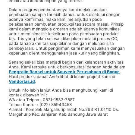
email atau kontak telpon yang tertera.
Dalam progres pembuatannya kami melaksanakan
pembuatan sample terlebih dahulu untuk disetujui dengan
adanya konfirmasi maka kami melanjutkan pada
pelaksanaan pembuatan produksi tas secara masal. Prinsip
kami dalam mengelola orderan adalah adanya komunikasi
untuk meminimalisir kekeliruan pada pembuatan produksi
tas. Tas yang telah selesai dikerjakan melalui proses QC,
pada tahap akhir tas siap dikirim dengan melunasi sisa
pembayaran. Untuk pengiriman kami menyesuaikan dengan
keperluan client menggunakan jasa kurir yang diiinginkan.
Senang sekali bisa menjadi bagian dari kelancaran aktivitas
Anda. Kami terbuka untuk berkonsultasi dengan Anda dalam
Pengrajin Ransel untuk Souvenir Perusahaan di Bogor
.
Hasil produksi dapat Anda lihat di kolom project kami di
Vendortas.id
.
Untuk info lebih lanjut Anda bisa menghubungi kami di
kontak dibawah ini :
WA atau Telpon : 0821-1532-7887
Telpon Kantor : (022) 85943458
Alamat : Komplek Margahurip Indah No.263 RT.01/10 Ds.
Margahurip Kec.Banjaran Kab.Bandung Jawa Barat
#pabriktas #pabriktaspouch #pabriktasselempang
#pabriktasserut #pabriktasspunbond #pabriktasbackpack
#pabriktasransel #pabriktasgoodybag #pabriktaskoper