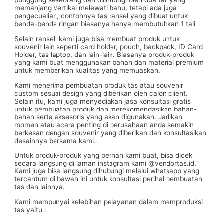
punggung seseorang dan dilindungi oleh dua tali yang
memanjang vertikal melewati bahu, tetapi ada juga
pengecualian, contohnya tas ransel yang dibuat untuk
benda-benda ringan biasanya hanya membutuhkan 1 tali
Selain ransel, kami juga bisa membuat produk untuk
souvenir lain seperti card holder, pouch, backpack, ID Card
Holder, tas laptop, dan lain-lain. Biasanya produk-produk
yang kami buat menggunakan bahan dan material premium
untuk memberikan kualitas yang memuaskan.
Kami menerima pembuatan produk tas atau souvenir
custom sesuai design yang diberikan oleh calon client.
Selain itu, kami juga menyediakan jasa konsultasi gratis
untuk pembuatan produk dan merekomendasikan bahan-
bahan serta aksesoris yang akan digunakan. Jadikan
momen atau acara penting di perusahaan anda semakin
berkesan dengan souvenir yang diberikan dan konsultasikan
desainnya bersama kami.
Untuk produk-produk yang pernah kami buat, bisa dicek
secara langsung di laman instagram kami @vendortas.id.
Kami juga bisa langsung dihubungi melalui whatsapp yang
tercantum di bawah ini untuk konsultasi perihal pembuatan
tas dan lainnya.
Kami mempunyai kelebihan pelayanan dalam memproduksi
tas yaitu :