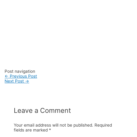
#pabriktastotebag #pabriktaswaistbag #pabriktasdompet
#pabriktashandbag #pabriktasclutch #pabriktashobobag
#pabriktasbucket #pabriktasslingbag #pabriktasshoulderbag
#pabriktasjinjing #pabriktasmessenger #pabriktasjakarta
#pabriktassurabaya #pabriktasmedan #pabriktasbandung
#pabriktasmakasar #pabriktassemarang
#pabriktaspalembang #pabriktasbandarlampung
#pabriktasbatam #pabriktaspekanbaru #pabriktaspadang
#pabriktasmalang #pabriktasbogor #pabriktasdepok
#pabriktastangerang #pabriktaskepulauanseribu
Post navigation
←
Previous Post
Next Post
→
Leave a Comment
Your email address will not be published.
Required
fields are marked
*