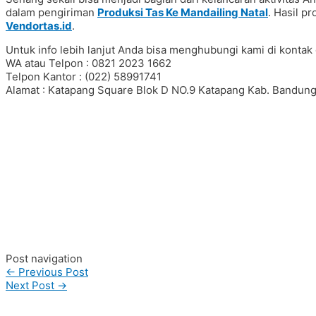
dalam pengiriman
Produksi Tas Ke Mandailing Natal
. Hasil p
Vendortas.id
.
Untuk info lebih lanjut Anda bisa menghubungi kami di kontak 
WA atau Telpon : 0821 2023 1662
Telpon Kantor : (022) 58991741
Alamat : Katapang Square Blok D NO.9 Katapang Kab. Bandung
#Taskanvas #tassublim #Pembuatantas #Pouchkanvas #bagpro
#ranselserbaguna #konveksiransel #konveksitascustom #tas
#taspremium #custombag #pesantassatuan #produksitas #sup
#tashijabers #produsentas #konveksitaswanita #customtas #l
#konveksitasbandung #produksitasbandung #taswanita #konv
#konveksiwaistbag #waistbag #pabrikwaistbag #konveksitasban
#vendortaswanita #konveksitas #konveksitaskanvas #kanvas
#konveksitasbandung #vendortaswanita #pembuatantas #orde
#madebyorder #custombag #Buattas #Konveksitas #produsen
#konveksitasbandung #vendortasbandung #vendortasfashion #
Post navigation
←
Previous Post
Next Post
→