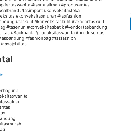
tal
id