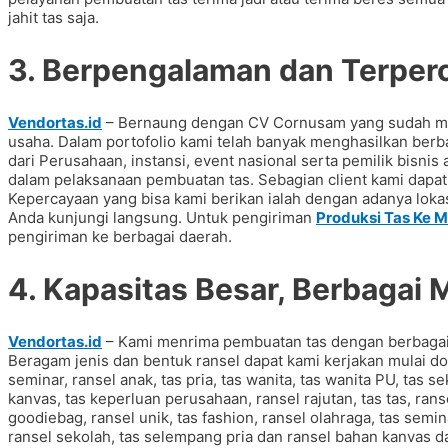
jahit tas saja.
3. Berpengalaman dan Terper
Vendortas.id
– Bernaung dengan CV Cornusam yang sudah memi
usaha. Dalam portofolio kami telah banyak menghasilkan be
dari Perusahaan, instansi, event nasional serta pemilik bisn
dalam pelaksanaan pembuatan tas. Sebagian client kami dapat d
Kepercayaan yang bisa kami berikan ialah dengan adanya lokas
Anda kunjungi langsung. Untuk pengiriman
Produksi Tas Ke M
pengiriman ke berbagai daerah.
4. Kapasitas Besar, Berbagai 
Vendortas.id
– Kami menrima pembuatan tas dengan berbaga
Beragam jenis dan bentuk ransel dapat kami kerjakan mulai do
seminar, ransel anak, tas pria, tas wanita, tas wanita PU, tas s
kanvas, tas keperluan perusahaan, ransel rajutan, tas tas, ranse
goodiebag, ransel unik, tas fashion, ransel olahraga, tas semin
ransel sekolah, tas selempang pria dan ransel bahan kanvas da