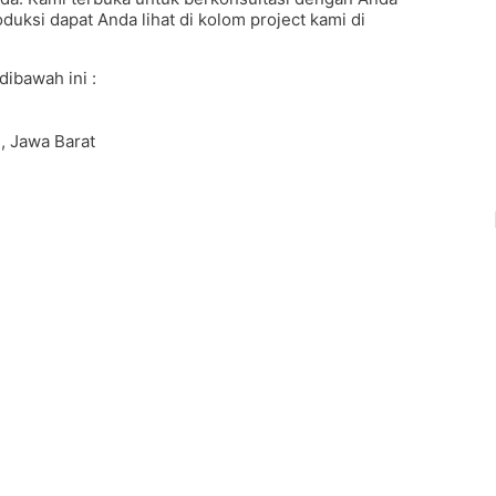
roduksi dapat Anda lihat di kolom project kami di
dibawah ini :
, Jawa Barat
motion #Pouchprinting #giftpromotion
custom #konveksitaswanita #buattas #tasbahanPU
pliertaswanita #tasmuslimah #produsentas
ocalbrand #tasimport #konveksitaslokal
eksitas #konveksitasmurah #tasfashion
dung #taskulit #konveksitaskulit #vendortaskulit
bag #tasenun #konveksitasbatik #vendortasbandung
rtas #Backpack #produksitaswanita #produsentas
tasbandung #fashionbag #tasfashion
jasajahittas