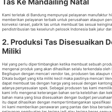
Tas Ke Mandailing Natal
Kami terletak di Bandung mempunyai pelayanan manufaktur h
memberikan pelayanan terbaik untuk perusahaan ataupun per
konveksi ransel, pabrik tas untuk membuat tas sesuai keingi
pendistribusian tas keseluruh pelosok Indonesia baik jalur dar
2. Produksi Tas Disesuaikan
Miliki
Hal yang perlu dipertimbangkan ketika membuat sebuah prod
mengenai produk yang akan dihasilkan selalu terkendala oleh
Begitupun dengan mencari vendor tas, produsen tas ataupun su
Dikala budget yang kita miliki kecil maka pastinya mencari Ven
dapat membuat tas dengan harga yang sesuai dengan kantong y
adanya penyesuaian spek. Sebagai produsen tas kami memiliki
kami info mengenai keterangan bahan serta kelebihan dan ke
bahan mana yang bisa disesuaikan dengan budget perusahaan 
itu dapat dihasilkan dengan mempertimbangankan spesifikasi
ini kami memberikan penawaran yang pantas dan bisa bersain
pelayanan pembuatan tas terima jadi atau terima beres semua