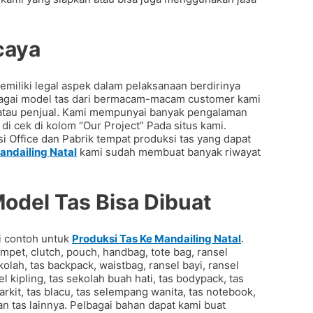
caya
liki legal aspek dalam pelaksanaan berdirinya
rbagai model tas dari bermacam-macam customer kami
is atau penjual. Kami mempunyai banyak pengalaman
i cek di kolom “Our Project” Pada situs kami.
i Office dan Pabrik tempat produksi tas yang dapat
andailing Natal
kami sudah membuat banyak riwayat
Model Tas Bisa Dibuat
i contoh untuk
Produksi Tas Ke Mandailing Natal
.
mpet, clutch, pouch, handbag, tote bag, ransel
ekolah, tas backpack, waistbag, ransel bayi, ransel
l kipling, tas sekolah buah hati, tas bodypack, tas
arkit, tas blacu, tas selempang wanita, tas notebook,
n tas lainnya. Pelbagai bahan dapat kami buat