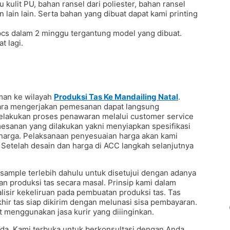
au kulit PU, bahan ransel dari poliester, bahan ransel
n lain lain. Serta bahan yang dibuat dapat kami printing
pcs dalam 2 minggu tergantung model yang dibuat.
t lagi.
iman ke wilayah
Produksi Tas Ke Mandailing Natal
.
Cara mengerjakan pemesanan dapat langsung
lakukan proses penawaran melalui customer service
mesanan yang dilakukan yakni menyiapkan spesifikasi
n harga. Pelaksanaan penyesuaian harga akan kami
 Setelah desain dan harga di ACC langkah selanjutnya
mple terlebih dahulu untuk disetujui dengan adanya
 produksi tas secara masal. Prinsip kami dalam
isir kekeliruan pada pembuatan produksi tas. Tas
khir tas siap dikirim dengan melunasi sisa pembayaran.
 menggunakan jasa kurir yang diiinginkan.
Anda. Kami terbuka untuk berkonsultasi dengan Anda