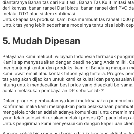
diantaranya Bahan tas dari kulit asli, Bahan Tas Kulit imitasi at
dari kanvas, banan ransel Dari blacu, banan ransel dari PVC da
melalui DTG atau sistem sublimasi.
Untuk kapasitas produksi kami bisa membuat tas ransel 1000 
Untuk tas yang lebih sederhana modelnya tentu bisa lebih cepa
5. Mudah Dipesan
Pelayanan kami meliputi wilayaah Indonesia termasuk pengir
Kami siap menyesuaikan dengan deadline yang Anda miliki. 
mengunjungi kantor dan produksi kami di Bandung maupun me
kami lewat email atau kontak telpon yang tertera. Progres pe
tas yang akan dijadikan untuk kami kalkulasi dan penyesuaia
hitung untuk mendapatkan best price yang disepkati bersama.
adalah melakukan pembayaran DP sebesar 50 %.
Dalam progres pembuatannya kami melaksanakan pembuatan sa
konfirmasi maka kami melanjutkan pada pelaksanaan pembuatan
mengelola orderan adalah adanya komunikasi untuk meminimal
yang telah selesai dikerjakan melalui proses QC, pada tahap a
Untuk pengiriman kami menyesuaikan dengan keperluan client
Senang sekali bisa menjadi bagian dari kelancaran aktivitas 