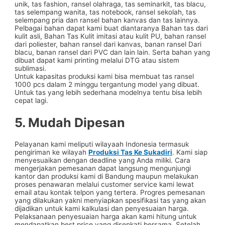
unik, tas fashion, ransel olahraga, tas seminarkit, tas blacu,
tas selempang wanita, tas notebook, ransel sekolah, tas
selempang pria dan ransel bahan kanvas dan tas lainnya.
Pelbagai bahan dapat kami buat diantaranya Bahan tas dari
kulit asli, Bahan Tas Kulit imitasi atau kulit PU, bahan ransel
dari poliester, bahan ransel dari kanvas, banan ransel Dari
blacu, banan ransel dari PVC dan lain lain. Serta bahan yang
dibuat dapat kami printing melalui DTG atau sistem
sublimasi.
Untuk kapasitas produksi kami bisa membuat tas ransel
1000 pcs dalam 2 minggu tergantung model yang dibuat.
Untuk tas yang lebih sederhana modelnya tentu bisa lebih
cepat lagi.
5. Mudah Dipesan
Pelayanan kami meliputi wilayaah Indonesia termasuk
pengiriman ke wilayah
Produksi Tas Ke Sukadiri
. Kami siap
menyesuaikan dengan deadline yang Anda miliki. Cara
mengerjakan pemesanan dapat langsung mengunjungi
kantor dan produksi kami di Bandung maupun melakukan
proses penawaran melalui customer service kami lewat
email atau kontak telpon yang tertera. Progres pemesanan
yang dilakukan yakni menyiapkan spesifikasi tas yang akan
dijadikan untuk kami kalkulasi dan penyesuaian harga.
Pelaksanaan penyesuaian harga akan kami hitung untuk
mendapatkan best price yang disepkati bersama. Setelah