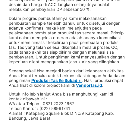
desain dan harga di ACC langkah selanjutnya adalah
melakukan pembayaran DP sebesar 50 %.
Dalam progres pembuatannya kami melaksanakan
pembuatan sample terlebih dahulu untuk disetujui dengan
adanya konfirmasi maka kami melanjutkan pada
pelaksanaan pembuatan produksi tas secara masal. Prinsip
kami dalam mengelola orderan adalah adanya komunikasi
untuk meminimalisir kekeliruan pada pembuatan produksi
tas. Tas yang telah selesai dikerjakan melalui proses QC,
pada tahap akhir tas siap dikirim dengan melunasi sisa
pembayaran. Untuk pengiriman kami menyesuaikan dengan
keperluan client menggunakan jasa kurir yang diiinginkan.
Senang sekali bisa menjadi bagian dari kelancaran aktivitas
Anda. Kami terbuka untuk berkonsultasi dengan Anda dalam
pengiriman
Produksi Tas Ke Sukadiri
. Hasil produksi dapat
Anda lihat di kolom project kami di
Vendortas.id
.
Untuk info lebih lanjut Anda bisa menghubungi kami di
kontak dibawah ini :
WA atau Telpon : 0821 2023 1662
Telpon Kantor : (022) 58991741
Alamat : Katapang Square Blok D NO.9 Katapang Kab.
Bandung, Jawa Barat
#Taskanvas #tassublim #Pembuatantas #Pouchkanvas
#bagpromotion #Pouchprinting #giftpromotion