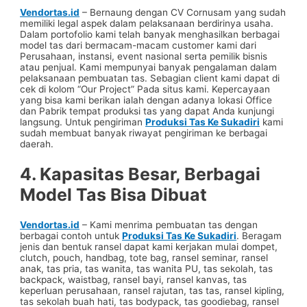
Vendortas.id
– Bernaung dengan CV Cornusam yang sudah
memiliki legal aspek dalam pelaksanaan berdirinya usaha.
Dalam portofolio kami telah banyak menghasilkan berbagai
model tas dari bermacam-macam customer kami dari
Perusahaan, instansi, event nasional serta pemilik bisnis
atau penjual. Kami mempunyai banyak pengalaman dalam
pelaksanaan pembuatan tas. Sebagian client kami dapat di
cek di kolom “Our Project” Pada situs kami. Kepercayaan
yang bisa kami berikan ialah dengan adanya lokasi Office
dan Pabrik tempat produksi tas yang dapat Anda kunjungi
langsung. Untuk pengiriman
Produksi Tas Ke Sukadiri
kami
sudah membuat banyak riwayat pengiriman ke berbagai
daerah.
4. Kapasitas Besar, Berbagai
Model Tas Bisa Dibuat
Vendortas.id
– Kami menrima pembuatan tas dengan
berbagai contoh untuk
Produksi Tas Ke Sukadiri
. Beragam
jenis dan bentuk ransel dapat kami kerjakan mulai dompet,
clutch, pouch, handbag, tote bag, ransel seminar, ransel
anak, tas pria, tas wanita, tas wanita PU, tas sekolah, tas
backpack, waistbag, ransel bayi, ransel kanvas, tas
keperluan perusahaan, ransel rajutan, tas tas, ransel kipling,
tas sekolah buah hati, tas bodypack, tas goodiebag, ransel