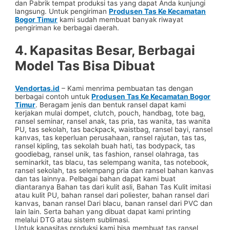
dan Pabrik tempat produksi tas yang dapat Anda kunjungi
langsung. Untuk pengiriman
Produsen Tas Ke Kecamatan
Bogor Timur
kami sudah membuat banyak riwayat
pengiriman ke berbagai daerah.
4. Kapasitas Besar, Berbagai
Model Tas Bisa Dibuat
Vendortas.id
– Kami menrima pembuatan tas dengan
berbagai contoh untuk
Produsen Tas Ke Kecamatan Bogor
Timur
. Beragam jenis dan bentuk ransel dapat kami
kerjakan mulai dompet, clutch, pouch, handbag, tote bag,
ransel seminar, ransel anak, tas pria, tas wanita, tas wanita
PU, tas sekolah, tas backpack, waistbag, ransel bayi, ransel
kanvas, tas keperluan perusahaan, ransel rajutan, tas tas,
ransel kipling, tas sekolah buah hati, tas bodypack, tas
goodiebag, ransel unik, tas fashion, ransel olahraga, tas
seminarkit, tas blacu, tas selempang wanita, tas notebook,
ransel sekolah, tas selempang pria dan ransel bahan kanvas
dan tas lainnya. Pelbagai bahan dapat kami buat
diantaranya Bahan tas dari kulit asli, Bahan Tas Kulit imitasi
atau kulit PU, bahan ransel dari poliester, bahan ransel dari
kanvas, banan ransel Dari blacu, banan ransel dari PVC dan
lain lain. Serta bahan yang dibuat dapat kami printing
melalui DTG atau sistem sublimasi.
Untuk kapasitas produksi kami bisa membuat tas ransel