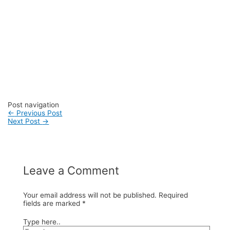
#konveksitasbandung #taskulit #konveksitaskulit
#vendortaskulit #vendortaswanita #konveksitas
#konveksitaskanvas #kanvasbag #tasenun
#konveksitasbatik #vendortasbandung
#konveksitasbandung #vendortaswanita #pembuatantas
#ordertas #Backpack #produksitaswanita #produsentas
#madebyorder #custombag #Buattas #Konveksitas
#produsentasbandung #fashionbag #tasfashion
#konveksitasbandung #vendortasbandung
#vendortasfashion #jasajahittas
Post navigation
←
Previous Post
Next Post
→
Leave a Comment
Your email address will not be published.
Required
fields are marked
*
Type here..