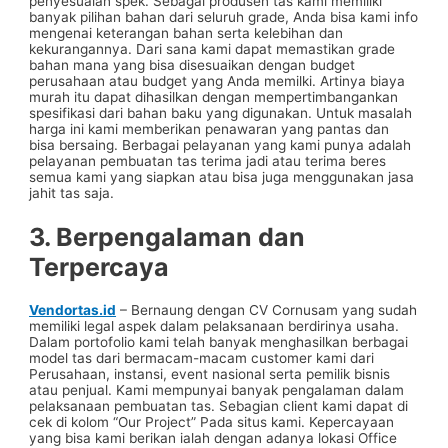
penyesuaian spek. Sebagai produsen tas kami memiliki
banyak pilihan bahan dari seluruh grade, Anda bisa kami info
mengenai keterangan bahan serta kelebihan dan
kekurangannya. Dari sana kami dapat memastikan grade
bahan mana yang bisa disesuaikan dengan budget
perusahaan atau budget yang Anda memilki. Artinya biaya
murah itu dapat dihasilkan dengan mempertimbangankan
spesifikasi dari bahan baku yang digunakan. Untuk masalah
harga ini kami memberikan penawaran yang pantas dan
bisa bersaing. Berbagai pelayanan yang kami punya adalah
pelayanan pembuatan tas terima jadi atau terima beres
semua kami yang siapkan atau bisa juga menggunakan jasa
jahit tas saja.
3. Berpengalaman dan
Terpercaya
Vendortas.id
– Bernaung dengan CV Cornusam yang sudah
memiliki legal aspek dalam pelaksanaan berdirinya usaha.
Dalam portofolio kami telah banyak menghasilkan berbagai
model tas dari bermacam-macam customer kami dari
Perusahaan, instansi, event nasional serta pemilik bisnis
atau penjual. Kami mempunyai banyak pengalaman dalam
pelaksanaan pembuatan tas. Sebagian client kami dapat di
cek di kolom “Our Project” Pada situs kami. Kepercayaan
yang bisa kami berikan ialah dengan adanya lokasi Office