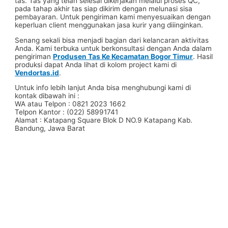
tas. Tas yang telah selesai dikerjakan melalui proses QC,
pada tahap akhir tas siap dikirim dengan melunasi sisa
pembayaran. Untuk pengiriman kami menyesuaikan dengan
keperluan client menggunakan jasa kurir yang diiinginkan.
Senang sekali bisa menjadi bagian dari kelancaran aktivitas
Anda. Kami terbuka untuk berkonsultasi dengan Anda dalam
pengiriman
Produsen Tas Ke Kecamatan Bogor Timur
. Hasil
produksi dapat Anda lihat di kolom project kami di
Vendortas.id
.
Untuk info lebih lanjut Anda bisa menghubungi kami di
kontak dibawah ini :
WA atau Telpon : 0821 2023 1662
Telpon Kantor : (022) 58991741
Alamat : Katapang Square Blok D NO.9 Katapang Kab.
Bandung, Jawa Barat
#Taskanvas #tassublim #Pembuatantas #Pouchkanvas
#bagpromotion #Pouchprinting #giftpromotion
#ranselserbaguna #konveksiransel #konveksitascustom
#tascustom #konveksitaswanita #buattas #tasbahanPU
#taspremium #custombag #pesantassatuan #produksitas
#suppliertaswanita #tasmuslimah #produsentas
#tashijabers #produsentas #konveksitaswanita #customtas
#localbrand #tasimport #konveksitaslokal
#konveksitasbandung #produksitasbandung #taswanita
#konveksitas #konveksitasmurah #tasfashion
#konveksiwaistbag #waistbag #pabrikwaistbag