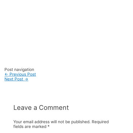
#konveksitas #konveksitasmurah #tasfashion
#konveksiwaistbag #waistbag #pabrikwaistbag
#konveksitasbandung #taskulit #konveksitaskulit
#vendortaskulit #vendortaswanita #konveksitas
#konveksitaskanvas #kanvasbag #tasenun
#konveksitasbatik #vendortasbandung
#konveksitasbandung #vendortaswanita #pembuatantas
#ordertas #Backpack #produksitaswanita #produsentas
#madebyorder #custombag #Buattas #Konveksitas
#produsentasbandung #fashionbag #tasfashion
#konveksitasbandung #vendortasbandung
#vendortasfashion #jasajahittas
Post navigation
←
Previous Post
Next Post
→
Leave a Comment
Your email address will not be published.
Required
fields are marked
*