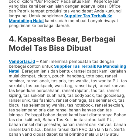
cek di kolom “Our Project” Pada situs kami. Kepercayaan
yang bisa kami berikan ialah dengan adanya lokasi Office
dan Pabrik tempat produksi tas yang dapat Anda kunjungi
langsung. Untuk pengiriman
Supplier Tas Terbaik Ke
Mandailing Natal
kami sudah membuat banyak riwayat
pengiriman ke berbagai daerah.
4. Kapasitas Besar, Berbagai
Model Tas Bisa Dibuat
Vendortas.id
– Kami menrima pembuatan tas dengan
berbagai contoh untuk
Supplier Tas Terbaik Ke Mandailing
Natal
. Beragam jenis dan bentuk ransel dapat kami kerjakan
mulai dompet, clutch, pouch, handbag, tote bag, ransel
seminar, ransel anak, tas pria, tas wanita, tas wanita PU, tas
sekolah, tas backpack, waistbag, ransel bayi, ransel kanvas,
tas keperluan perusahaan, ransel rajutan, tas tas, ransel
kipling, tas sekolah buah hati, tas bodypack, tas goodiebag,
ransel unik, tas fashion, ransel olahraga, tas seminarkit, tas
blacu, tas selempang wanita, tas notebook, ransel sekolah,
tas selempang pria dan ransel bahan kanvas dan tas
lainnya. Pelbagai bahan dapat kami buat diantaranya Bahan
tas dari kulit asli, Bahan Tas Kulit imitasi atau kulit PU,
bahan ransel dari poliester, bahan ransel dari kanvas, banan
ransel Dari blacu, banan ransel dari PVC dan lain lain. Serta
bahan yang dibuat dapat kami printing melalui DTG atau