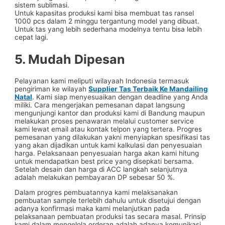
sistem sublimasi.
Untuk kapasitas produksi kami bisa membuat tas ransel
1000 pcs dalam 2 minggu tergantung model yang dibuat.
Untuk tas yang lebih sederhana modelnya tentu bisa lebih
cepat lagi.
5. Mudah Dipesan
Pelayanan kami meliputi wilayaah Indonesia termasuk
pengiriman ke wilayah
Supplier Tas Terbaik Ke Mandailing
Natal
. Kami siap menyesuaikan dengan deadline yang Anda
miliki. Cara mengerjakan pemesanan dapat langsung
mengunjungi kantor dan produksi kami di Bandung maupun
melakukan proses penawaran melalui customer service
kami lewat email atau kontak telpon yang tertera. Progres
pemesanan yang dilakukan yakni menyiapkan spesifikasi tas
yang akan dijadikan untuk kami kalkulasi dan penyesuaian
harga. Pelaksanaan penyesuaian harga akan kami hitung
untuk mendapatkan best price yang disepkati bersama.
Setelah desain dan harga di ACC langkah selanjutnya
adalah melakukan pembayaran DP sebesar 50 %.
Dalam progres pembuatannya kami melaksanakan
pembuatan sample terlebih dahulu untuk disetujui dengan
adanya konfirmasi maka kami melanjutkan pada
pelaksanaan pembuatan produksi tas secara masal. Prinsip
kami dalam mengelola orderan adalah adanya komunikasi