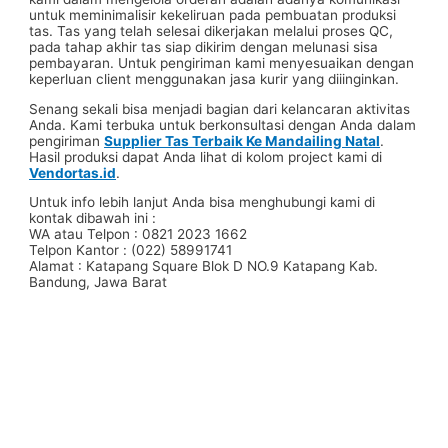
untuk meminimalisir kekeliruan pada pembuatan produksi
tas. Tas yang telah selesai dikerjakan melalui proses QC,
pada tahap akhir tas siap dikirim dengan melunasi sisa
pembayaran. Untuk pengiriman kami menyesuaikan dengan
keperluan client menggunakan jasa kurir yang diiinginkan.
Senang sekali bisa menjadi bagian dari kelancaran aktivitas
Anda. Kami terbuka untuk berkonsultasi dengan Anda dalam
pengiriman
Supplier Tas Terbaik Ke Mandailing Natal
.
Hasil produksi dapat Anda lihat di kolom project kami di
Vendortas.id
.
Untuk info lebih lanjut Anda bisa menghubungi kami di
kontak dibawah ini :
WA atau Telpon : 0821 2023 1662
Telpon Kantor : (022) 58991741
Alamat : Katapang Square Blok D NO.9 Katapang Kab.
Bandung, Jawa Barat
#Taskanvas #tassublim #Pembuatantas #Pouchkanvas
#bagpromotion #Pouchprinting #giftpromotion
#ranselserbaguna #konveksiransel #konveksitascustom
#tascustom #konveksitaswanita #buattas #tasbahanPU
#taspremium #custombag #pesantassatuan #produksitas
#suppliertaswanita #tasmuslimah #produsentas
#tashijabers #produsentas #konveksitaswanita #customtas
#localbrand #tasimport #konveksitaslokal
#konveksitasbandung #produksitasbandung #taswanita