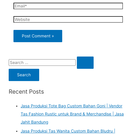
Email*
Website
S
e
a
r
Recent Posts
c
h
Jasa Produksi Tote Bag Custom Bahan Goni | Vendor
f
Tas Fashion Rustic untuk Brand & Merchandise | Jasa
o
Jahit Bandung
r
Jasa Produksi Tas Wanita Custom Bahan Bludru |
: