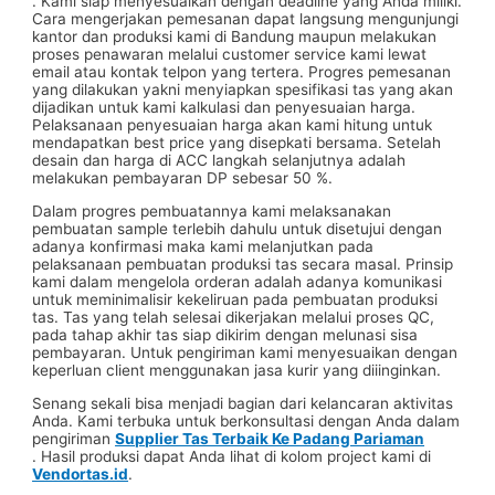
. Kami siap menyesuaikan dengan deadline yang Anda miliki.
Cara mengerjakan pemesanan dapat langsung mengunjungi
kantor dan produksi kami di Bandung maupun melakukan
proses penawaran melalui customer service kami lewat
email atau kontak telpon yang tertera. Progres pemesanan
yang dilakukan yakni menyiapkan spesifikasi tas yang akan
dijadikan untuk kami kalkulasi dan penyesuaian harga.
Pelaksanaan penyesuaian harga akan kami hitung untuk
mendapatkan best price yang disepkati bersama. Setelah
desain dan harga di ACC langkah selanjutnya adalah
melakukan pembayaran DP sebesar 50 %.
Dalam progres pembuatannya kami melaksanakan
pembuatan sample terlebih dahulu untuk disetujui dengan
adanya konfirmasi maka kami melanjutkan pada
pelaksanaan pembuatan produksi tas secara masal. Prinsip
kami dalam mengelola orderan adalah adanya komunikasi
untuk meminimalisir kekeliruan pada pembuatan produksi
tas. Tas yang telah selesai dikerjakan melalui proses QC,
pada tahap akhir tas siap dikirim dengan melunasi sisa
pembayaran. Untuk pengiriman kami menyesuaikan dengan
keperluan client menggunakan jasa kurir yang diiinginkan.
Senang sekali bisa menjadi bagian dari kelancaran aktivitas
Anda. Kami terbuka untuk berkonsultasi dengan Anda dalam
pengiriman
Supplier Tas Terbaik Ke Padang Pariaman
. Hasil produksi dapat Anda lihat di kolom project kami di
Vendortas.id
.