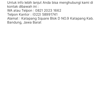
Untuk info lebih lanjut Anda bisa menghubungi kami di
kontak dibawah ini :
WA atau Telpon : 0821 2023 1662
Telpon Kantor : (022) 58991741
Alamat : Katapang Square Blok D NO.9 Katapang Kab.
Bandung, Jawa Barat
#Taskanvas #tassublim #Pembuatantas #Pouchkanvas
#bagpromotion #Pouchprinting #giftpromotion
#ranselserbaguna #konveksiransel #konveksitascustom
#tascustom #konveksitaswanita #buattas #tasbahanPU
#taspremium #custombag #pesantassatuan #produksitas
#suppliertaswanita #tasmuslimah #produsentas
#tashijabers #produsentas #konveksitaswanita #customtas
#localbrand #tasimport #konveksitaslokal
#konveksitasbandung #produksitasbandung #taswanita
#konveksitas #konveksitasmurah #tasfashion
#konveksiwaistbag #waistbag #pabrikwaistbag
#konveksitasbandung #taskulit #konveksitaskulit
#vendortaskulit #vendortaswanita #konveksitas
#konveksitaskanvas #kanvasbag #tasenun
#konveksitasbatik #vendortasbandung
#konveksitasbandung #vendortaswanita #pembuatantas
#ordertas #Backpack #produksitaswanita #produsentas
#madebyorder #custombag #Buattas #Konveksitas
#produsentasbandung #fashionbag #tasfashion
#konveksitasbandung #vendortasbandung
#vendortasfashion #jasajahittas