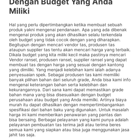
Dengan Budget Yang Anda
Miliki
Hal yang perlu dipertimbangkan ketika membuat sebuah
produk yakni mengenai pendanaan. Apa yang ada dibenak
mengenai produk yang akan dihasilkan selalu terkendala
oleh budget yang tidak cocok dengan yang diharapkan.
Begitupun dengan mencari vendor tas, produsen tas
ataupun supplier tas tentu akan mencari harga yang terbaik.
Dikala budget yang kita miliki kecil maka pastinya mencari
Vendor ransel, produsen ransel, supplier ransel yang dapat
membuat tas dengan harga yang sesuai dengan kantong
yang dimiliki. Yang menjadi kelebihan kami ialah adanya
penyesuaian spek. Sebagai produsen tas kami memiliki
banyak pilihan bahan dari seluruh grade, Anda bisa kami info
mengenai keterangan bahan serta kelebihan dan
kekurangannya. Dari sana kami dapat memastikan grade
bahan mana yang bisa disesuaikan dengan budget
perusahaan atau budget yang Anda memilki. Artinya biaya
murah itu dapat dihasilkan dengan mempertimbangankan
spesifikasi dari bahan baku yang digunakan. Untuk masalah
harga ini kami memberikan penawaran yang pantas dan
bisa bersaing. Berbagai pelayanan yang kami punya adalah
pelayanan pembuatan tas terima jadi atau terima beres
semua kami yang siapkan atau bisa juga menggunakan jasa
jahit tas saja.