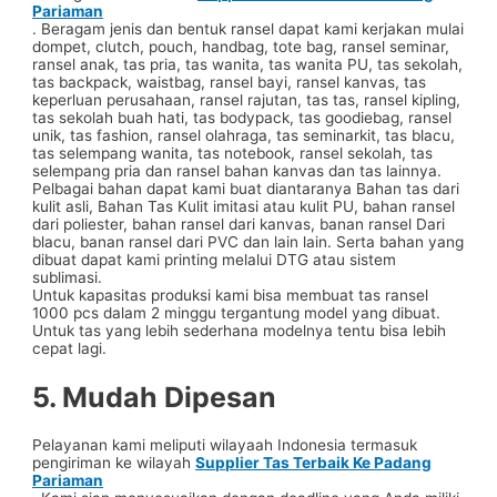
Pariaman
. Beragam jenis dan bentuk ransel dapat kami kerjakan mulai
dompet, clutch, pouch, handbag, tote bag, ransel seminar,
ransel anak, tas pria, tas wanita, tas wanita PU, tas sekolah,
tas backpack, waistbag, ransel bayi, ransel kanvas, tas
keperluan perusahaan, ransel rajutan, tas tas, ransel kipling,
tas sekolah buah hati, tas bodypack, tas goodiebag, ransel
unik, tas fashion, ransel olahraga, tas seminarkit, tas blacu,
tas selempang wanita, tas notebook, ransel sekolah, tas
selempang pria dan ransel bahan kanvas dan tas lainnya.
Pelbagai bahan dapat kami buat diantaranya Bahan tas dari
kulit asli, Bahan Tas Kulit imitasi atau kulit PU, bahan ransel
dari poliester, bahan ransel dari kanvas, banan ransel Dari
blacu, banan ransel dari PVC dan lain lain. Serta bahan yang
dibuat dapat kami printing melalui DTG atau sistem
sublimasi.
Untuk kapasitas produksi kami bisa membuat tas ransel
1000 pcs dalam 2 minggu tergantung model yang dibuat.
Untuk tas yang lebih sederhana modelnya tentu bisa lebih
cepat lagi.
5. Mudah Dipesan
Pelayanan kami meliputi wilayaah Indonesia termasuk
pengiriman ke wilayah
Supplier Tas Terbaik Ke Padang
Pariaman