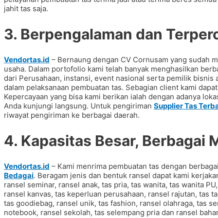
jahit tas saja.
3. Berpengalaman dan Terper
Vendortas.id
– Bernaung dengan CV Cornusam yang sudah memi
usaha. Dalam portofolio kami telah banyak menghasilkan be
dari Perusahaan, instansi, event nasional serta pemilik bisn
dalam pelaksanaan pembuatan tas. Sebagian client kami dapat d
Kepercayaan yang bisa kami berikan ialah dengan adanya lokas
Anda kunjungi langsung. Untuk pengiriman
Supplier Tas Terb
riwayat pengiriman ke berbagai daerah.
4. Kapasitas Besar, Berbagai 
Vendortas.id
– Kami menrima pembuatan tas dengan berbaga
Bedagai
. Beragam jenis dan bentuk ransel dapat kami kerjaka
ransel seminar, ransel anak, tas pria, tas wanita, tas wanita PU
ransel kanvas, tas keperluan perusahaan, ransel rajutan, tas ta
tas goodiebag, ransel unik, tas fashion, ransel olahraga, tas se
notebook, ransel sekolah, tas selempang pria dan ransel baha