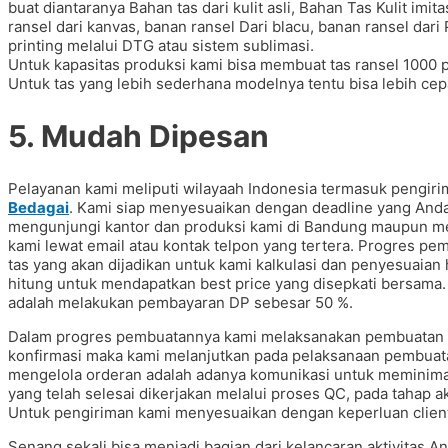
buat diantaranya Bahan tas dari kulit asli, Bahan Tas Kulit imita
ransel dari kanvas, banan ransel Dari blacu, banan ransel dari
printing melalui DTG atau sistem sublimasi.
Untuk kapasitas produksi kami bisa membuat tas ransel 1000 
Untuk tas yang lebih sederhana modelnya tentu bisa lebih cepa
5. Mudah Dipesan
Pelayanan kami meliputi wilayaah Indonesia termasuk pengir
Bedagai
. Kami siap menyesuaikan dengan deadline yang Anda
mengunjungi kantor dan produksi kami di Bandung maupun me
kami lewat email atau kontak telpon yang tertera. Progres pe
tas yang akan dijadikan untuk kami kalkulasi dan penyesuaia
hitung untuk mendapatkan best price yang disepkati bersama.
adalah melakukan pembayaran DP sebesar 50 %.
Dalam progres pembuatannya kami melaksanakan pembuatan sa
konfirmasi maka kami melanjutkan pada pelaksanaan pembuatan
mengelola orderan adalah adanya komunikasi untuk meminimal
yang telah selesai dikerjakan melalui proses QC, pada tahap a
Untuk pengiriman kami menyesuaikan dengan keperluan client
Senang sekali bisa menjadi bagian dari kelancaran aktivitas 