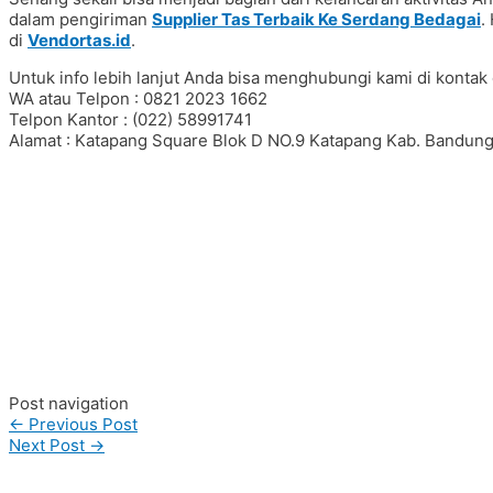
dalam pengiriman
Supplier Tas Terbaik Ke Serdang Bedagai
.
di
Vendortas.id
.
Untuk info lebih lanjut Anda bisa menghubungi kami di kontak 
WA atau Telpon : 0821 2023 1662
Telpon Kantor : (022) 58991741
Alamat : Katapang Square Blok D NO.9 Katapang Kab. Bandung
#Taskanvas #tassublim #Pembuatantas #Pouchkanvas #bagpro
#ranselserbaguna #konveksiransel #konveksitascustom #tas
#taspremium #custombag #pesantassatuan #produksitas #sup
#tashijabers #produsentas #konveksitaswanita #customtas #l
#konveksitasbandung #produksitasbandung #taswanita #konv
#konveksiwaistbag #waistbag #pabrikwaistbag #konveksitasban
#vendortaswanita #konveksitas #konveksitaskanvas #kanvas
#konveksitasbandung #vendortaswanita #pembuatantas #orde
#madebyorder #custombag #Buattas #Konveksitas #produsen
#konveksitasbandung #vendortasbandung #vendortasfashion #
Post navigation
←
Previous Post
Next Post
→