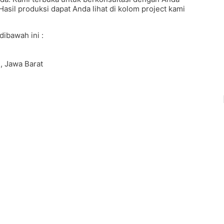
 Hasil produksi dapat Anda lihat di kolom project kami
dibawah ini :
, Jawa Barat
motion #Pouchprinting #giftpromotion
custom #konveksitaswanita #buattas #tasbahanPU
pliertaswanita #tasmuslimah #produsentas
ocalbrand #tasimport #konveksitaslokal
eksitas #konveksitasmurah #tasfashion
dung #taskulit #konveksitaskulit #vendortaskulit
bag #tasenun #konveksitasbatik #vendortasbandung
rtas #Backpack #produksitaswanita #produsentas
tasbandung #fashionbag #tasfashion
jasajahittas