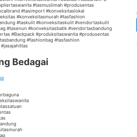
ang Bedagai
id