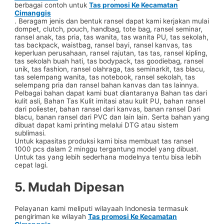
berbagai contoh untuk
Tas promosi Ke Kecamatan
Cimanggis
. Beragam jenis dan bentuk ransel dapat kami kerjakan mulai
dompet, clutch, pouch, handbag, tote bag, ransel seminar,
ransel anak, tas pria, tas wanita, tas wanita PU, tas sekolah,
tas backpack, waistbag, ransel bayi, ransel kanvas, tas
keperluan perusahaan, ransel rajutan, tas tas, ransel kipling,
tas sekolah buah hati, tas bodypack, tas goodiebag, ransel
unik, tas fashion, ransel olahraga, tas seminarkit, tas blacu,
tas selempang wanita, tas notebook, ransel sekolah, tas
selempang pria dan ransel bahan kanvas dan tas lainnya.
Pelbagai bahan dapat kami buat diantaranya Bahan tas dari
kulit asli, Bahan Tas Kulit imitasi atau kulit PU, bahan ransel
dari poliester, bahan ransel dari kanvas, banan ransel Dari
blacu, banan ransel dari PVC dan lain lain. Serta bahan yang
dibuat dapat kami printing melalui DTG atau sistem
sublimasi.
Untuk kapasitas produksi kami bisa membuat tas ransel
1000 pcs dalam 2 minggu tergantung model yang dibuat.
Untuk tas yang lebih sederhana modelnya tentu bisa lebih
cepat lagi.
5. Mudah Dipesan
Pelayanan kami meliputi wilayaah Indonesia termasuk
pengiriman ke wilayah
Tas promosi Ke Kecamatan