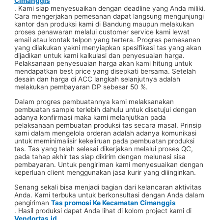
Cimanggis
. Kami siap menyesuaikan dengan deadline yang Anda miliki.
Cara mengerjakan pemesanan dapat langsung mengunjungi
kantor dan produksi kami di Bandung maupun melakukan
proses penawaran melalui customer service kami lewat
email atau kontak telpon yang tertera. Progres pemesanan
yang dilakukan yakni menyiapkan spesifikasi tas yang akan
dijadikan untuk kami kalkulasi dan penyesuaian harga.
Pelaksanaan penyesuaian harga akan kami hitung untuk
mendapatkan best price yang disepkati bersama. Setelah
desain dan harga di ACC langkah selanjutnya adalah
melakukan pembayaran DP sebesar 50 %.
Dalam progres pembuatannya kami melaksanakan
pembuatan sample terlebih dahulu untuk disetujui dengan
adanya konfirmasi maka kami melanjutkan pada
pelaksanaan pembuatan produksi tas secara masal. Prinsip
kami dalam mengelola orderan adalah adanya komunikasi
untuk meminimalisir kekeliruan pada pembuatan produksi
tas. Tas yang telah selesai dikerjakan melalui proses QC,
pada tahap akhir tas siap dikirim dengan melunasi sisa
pembayaran. Untuk pengiriman kami menyesuaikan dengan
keperluan client menggunakan jasa kurir yang diiinginkan.
Senang sekali bisa menjadi bagian dari kelancaran aktivitas
Anda. Kami terbuka untuk berkonsultasi dengan Anda dalam
pengiriman
Tas promosi Ke Kecamatan Cimanggis
. Hasil produksi dapat Anda lihat di kolom project kami di
Vendortas.id
.