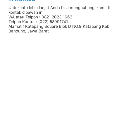
Untuk info lebih lanjut Anda bisa menghubungi kami di
kontak dibawah ini :
WA atau Telpon : 0821 2023 1662
Telpon Kantor : (022) 58991741
Alamat : Katapang Square Blok D NO.9 Katapang Kab.
Bandung, Jawa Barat
#Taskanvas #tassublim #Pembuatantas #Pouchkanvas
#bagpromotion #Pouchprinting #giftpromotion
#ranselserbaguna #konveksiransel #konveksitascustom
#tascustom #konveksitaswanita #buattas #tasbahanPU
#taspremium #custombag #pesantassatuan #produksitas
#suppliertaswanita #tasmuslimah #produsentas
#tashijabers #produsentas #konveksitaswanita #customtas
#localbrand #tasimport #konveksitaslokal
#konveksitasbandung #produksitasbandung #taswanita
#konveksitas #konveksitasmurah #tasfashion
#konveksiwaistbag #waistbag #pabrikwaistbag
#konveksitasbandung #taskulit #konveksitaskulit
#vendortaskulit #vendortaswanita #konveksitas
#konveksitaskanvas #kanvasbag #tasenun
#konveksitasbatik #vendortasbandung
#konveksitasbandung #vendortaswanita #pembuatantas
#ordertas #Backpack #produksitaswanita #produsentas
#madebyorder #custombag #Buattas #Konveksitas
#produsentasbandung #fashionbag #tasfashion
#konveksitasbandung #vendortasbandung