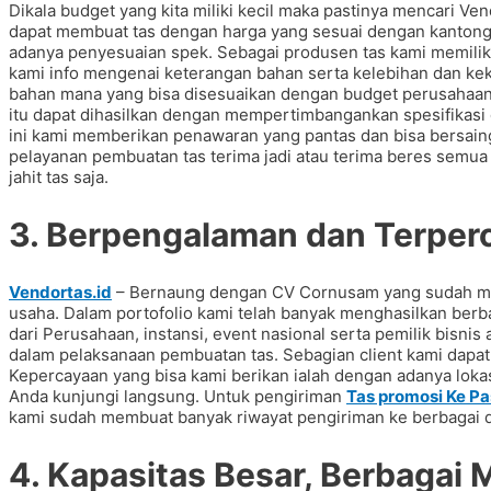
Dikala budget yang kita miliki kecil maka pastinya mencari Ven
dapat membuat tas dengan harga yang sesuai dengan kantong y
adanya penyesuaian spek. Sebagai produsen tas kami memiliki
kami info mengenai keterangan bahan serta kelebihan dan ke
bahan mana yang bisa disesuaikan dengan budget perusahaan 
itu dapat dihasilkan dengan mempertimbangankan spesifikasi
ini kami memberikan penawaran yang pantas dan bisa bersain
pelayanan pembuatan tas terima jadi atau terima beres semua
jahit tas saja.
3. Berpengalaman dan Terper
Vendortas.id
– Bernaung dengan CV Cornusam yang sudah memi
usaha. Dalam portofolio kami telah banyak menghasilkan be
dari Perusahaan, instansi, event nasional serta pemilik bisn
dalam pelaksanaan pembuatan tas. Sebagian client kami dapat d
Kepercayaan yang bisa kami berikan ialah dengan adanya lokas
Anda kunjungi langsung. Untuk pengiriman
Tas promosi Ke P
kami sudah membuat banyak riwayat pengiriman ke berbagai 
4. Kapasitas Besar, Berbagai 