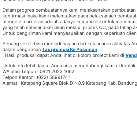
Dalam progres pembuatannya kami melaksanakan pembuatan sa
konfirmasi maka kami melanjutkan pada pelaksanaan pembuatan
mengelola orderan adalah adanya komunikasi untuk meminimal
yang telah selesai dikerjakan melalui proses QC, pada tahap a
Untuk pengiriman kami menyesuaikan dengan keperluan client
Senang sekali bisa menjadi bagian dari kelancaran aktivitas 
dalam pengiriman
Tas promosi Ke Pasaman
. Hasil produksi dapat Anda lihat di kolom project kami di
Vend
Untuk info lebih lanjut Anda bisa menghubungi kami di kontak 
WA atau Telpon : 0821 2023 1662
Telpon Kantor : (022) 58991741
Alamat : Katapang Square Blok D NO.9 Katapang Kab. Bandung
#Taskanvas #tassublim #Pembuatantas #Pouchkanvas #bagpro
#ranselserbaguna #konveksiransel #konveksitascustom #tas
#taspremium #custombag #pesantassatuan #produksitas #sup
#tashijabers #produsentas #konveksitaswanita #customtas #l
#konveksitasbandung #produksitasbandung #taswanita #konv
#konveksiwaistbag #waistbag #pabrikwaistbag #konveksitasban
#vendortaswanita #konveksitas #konveksitaskanvas #kanvas
#konveksitasbandung #vendortaswanita #pembuatantas #orde