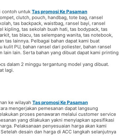
i contoh untuk
Tas promosi Ke Pasaman
ompet, clutch, pouch, handbag, tote bag, ransel
ekolah, tas backpack, waistbag, ransel bayi, ransel
l kipling, tas sekolah buah hati, tas bodypack, tas
arkit, tas blacu, tas selempang wanita, tas notebook,
n tas lainnya. Pelbagai bahan dapat kami buat
au kulit PU, bahan ransel dari poliester, bahan ransel
n lain lain. Serta bahan yang dibuat dapat kami printing
pcs dalam 2 minggu tergantung model yang dibuat.
t lagi.
iman ke wilayah
Tas promosi Ke Pasaman
 Cara mengerjakan pemesanan dapat langsung
lakukan proses penawaran melalui customer service
mesanan yang dilakukan yakni menyiapkan spesifikasi
n harga. Pelaksanaan penyesuaian harga akan kami
 Setelah desain dan harga di ACC langkah selanjutnya