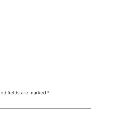
tasbandung #fashionbag #tasfashion
jasajahittas
ed fields are marked
*