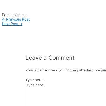
#madebyorder #custombag #Buattas #Konveksitas #produsen
#konveksitasbandung #vendortasbandung #vendortasfashion #
Post navigation
←
Previous Post
Next Post
→
Leave a Comment
Your email address will not be published.
Requir
Type here..