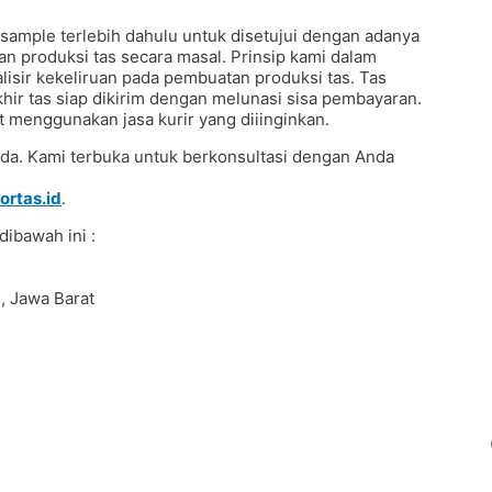
mple terlebih dahulu untuk disetujui dengan adanya
 produksi tas secara masal. Prinsip kami dalam
isir kekeliruan pada pembuatan produksi tas. Tas
khir tas siap dikirim dengan melunasi sisa pembayaran.
 menggunakan jasa kurir yang diiinginkan.
Anda. Kami terbuka untuk berkonsultasi dengan Anda
ortas.id
.
dibawah ini :
, Jawa Barat
motion #Pouchprinting #giftpromotion
custom #konveksitaswanita #buattas #tasbahanPU
pliertaswanita #tasmuslimah #produsentas
ocalbrand #tasimport #konveksitaslokal
eksitas #konveksitasmurah #tasfashion
dung #taskulit #konveksitaskulit #vendortaskulit
bag #tasenun #konveksitasbatik #vendortasbandung
rtas #Backpack #produksitaswanita #produsentas