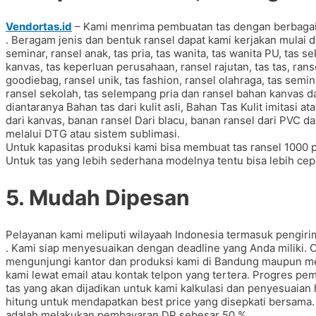
Vendortas.id
– Kami menrima pembuatan tas dengan berbaga
. Beragam jenis dan bentuk ransel dapat kami kerjakan mulai d
seminar, ransel anak, tas pria, tas wanita, tas wanita PU, tas s
kanvas, tas keperluan perusahaan, ransel rajutan, tas tas, ranse
goodiebag, ransel unik, tas fashion, ransel olahraga, tas semin
ransel sekolah, tas selempang pria dan ransel bahan kanvas da
diantaranya Bahan tas dari kulit asli, Bahan Tas Kulit imitasi at
dari kanvas, banan ransel Dari blacu, banan ransel dari PVC da
melalui DTG atau sistem sublimasi.
Untuk kapasitas produksi kami bisa membuat tas ransel 1000 
Untuk tas yang lebih sederhana modelnya tentu bisa lebih cepa
5. Mudah Dipesan
Pelayanan kami meliputi wilayaah Indonesia termasuk pengir
. Kami siap menyesuaikan dengan deadline yang Anda miliki.
mengunjungi kantor dan produksi kami di Bandung maupun me
kami lewat email atau kontak telpon yang tertera. Progres pe
tas yang akan dijadikan untuk kami kalkulasi dan penyesuaia
hitung untuk mendapatkan best price yang disepkati bersama.
adalah melakukan pembayaran DP sebesar 50 %.