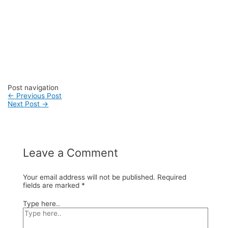
#konveksitaskanvas #kanvasbag #tasenun
#konveksitasbatik #vendortasbandung
#konveksitasbandung #vendortaswanita #pembuatantas
#ordertas #Backpack #produksitaswanita #produsentas
#madebyorder #custombag #Buattas #Konveksitas
#produsentasbandung #fashionbag #tasfashion
#konveksitasbandung #vendortasbandung
#vendortasfashion #jasajahittas
Post navigation
←
Previous Post
Next Post
→
Leave a Comment
Your email address will not be published.
Required
fields are marked
*
Type here..