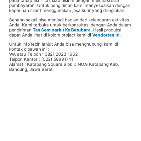
pada tahap akhir tas siap dikirim dengan melunasi sisa
pembayaran. Untuk pengiriman kami menyesuaikan dengan
keperluan client menggunakan jasa kurir yang diiinginkan.
Senang sekali bisa menjadi bagian dari kelancaran aktivitas
Anda. Kami terbuka untuk berkonsultasi dengan Anda dalam
pengiriman
Tas Seminarkit Ke Batubara
. Hasil produksi
dapat Anda lihat di kolom project kami di
Vendortas.id
.
Untuk info lebih lanjut Anda bisa menghubungi kami di
kontak dibawah ini :
WA atau Telpon : 0821 2023 1662
Telpon Kantor : (022) 58991741
Alamat : Katapang Square Blok D NO.9 Katapang Kab.
Bandung, Jawa Barat
#Taskanvas #tassublim #Pembuatantas #Pouchkanvas
#bagpromotion #Pouchprinting #giftpromotion
#ranselserbaguna #konveksiransel #konveksitascustom
#tascustom #konveksitaswanita #buattas #tasbahanPU
#taspremium #custombag #pesantassatuan #produksitas
#suppliertaswanita #tasmuslimah #produsentas
#tashijabers #produsentas #konveksitaswanita #customtas
#localbrand #tasimport #konveksitaslokal
#konveksitasbandung #produksitasbandung #taswanita
#konveksitas #konveksitasmurah #tasfashion
#konveksiwaistbag #waistbag #pabrikwaistbag
#konveksitasbandung #taskulit #konveksitaskulit
#vendortaskulit #vendortaswanita #konveksitas