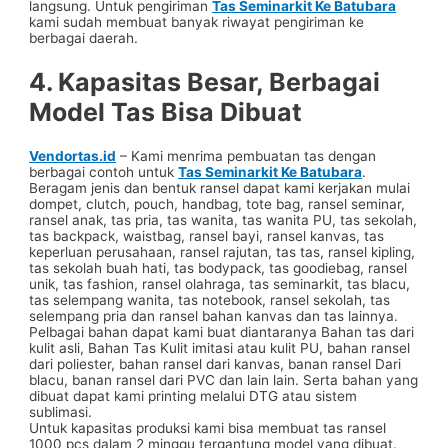
langsung. Untuk pengiriman
Tas Seminarkit Ke Batubara
kami sudah membuat banyak riwayat pengiriman ke
berbagai daerah.
4. Kapasitas Besar, Berbagai
Model Tas Bisa Dibuat
Vendortas.id
– Kami menrima pembuatan tas dengan
berbagai contoh untuk
Tas Seminarkit Ke Batubara
.
Beragam jenis dan bentuk ransel dapat kami kerjakan mulai
dompet, clutch, pouch, handbag, tote bag, ransel seminar,
ransel anak, tas pria, tas wanita, tas wanita PU, tas sekolah,
tas backpack, waistbag, ransel bayi, ransel kanvas, tas
keperluan perusahaan, ransel rajutan, tas tas, ransel kipling,
tas sekolah buah hati, tas bodypack, tas goodiebag, ransel
unik, tas fashion, ransel olahraga, tas seminarkit, tas blacu,
tas selempang wanita, tas notebook, ransel sekolah, tas
selempang pria dan ransel bahan kanvas dan tas lainnya.
Pelbagai bahan dapat kami buat diantaranya Bahan tas dari
kulit asli, Bahan Tas Kulit imitasi atau kulit PU, bahan ransel
dari poliester, bahan ransel dari kanvas, banan ransel Dari
blacu, banan ransel dari PVC dan lain lain. Serta bahan yang
dibuat dapat kami printing melalui DTG atau sistem
sublimasi.
Untuk kapasitas produksi kami bisa membuat tas ransel
1000 pcs dalam 2 minggu tergantung model yang dibuat.