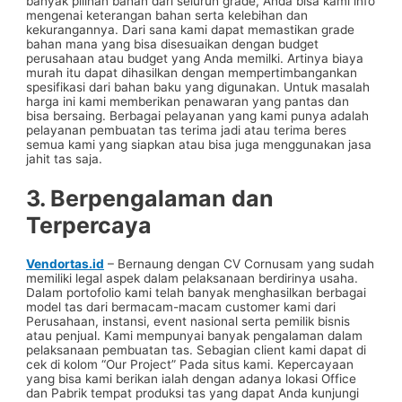
banyak pilihan bahan dari seluruh grade, Anda bisa kami info
mengenai keterangan bahan serta kelebihan dan
kekurangannya. Dari sana kami dapat memastikan grade
bahan mana yang bisa disesuaikan dengan budget
perusahaan atau budget yang Anda memilki. Artinya biaya
murah itu dapat dihasilkan dengan mempertimbangankan
spesifikasi dari bahan baku yang digunakan. Untuk masalah
harga ini kami memberikan penawaran yang pantas dan
bisa bersaing. Berbagai pelayanan yang kami punya adalah
pelayanan pembuatan tas terima jadi atau terima beres
semua kami yang siapkan atau bisa juga menggunakan jasa
jahit tas saja.
3. Berpengalaman dan
Terpercaya
Vendortas.id
– Bernaung dengan CV Cornusam yang sudah
memiliki legal aspek dalam pelaksanaan berdirinya usaha.
Dalam portofolio kami telah banyak menghasilkan berbagai
model tas dari bermacam-macam customer kami dari
Perusahaan, instansi, event nasional serta pemilik bisnis
atau penjual. Kami mempunyai banyak pengalaman dalam
pelaksanaan pembuatan tas. Sebagian client kami dapat di
cek di kolom “Our Project” Pada situs kami. Kepercayaan
yang bisa kami berikan ialah dengan adanya lokasi Office
dan Pabrik tempat produksi tas yang dapat Anda kunjungi