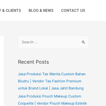
 & CLIENTS
BLOG & NEWS
CONTACT US
S
e
a
r
Recent Posts
c
Jasa Produksi Tas Wanita Custom Bahan
h
Bludru | Vendor Tas Fashion Premium
f
untuk Brand Lokal | Jasa Jahit Bandung
o
r
Jasa Produksi Pouch Makeup Custom
:
Coquette | Vendor Pouch Makeup Estetik