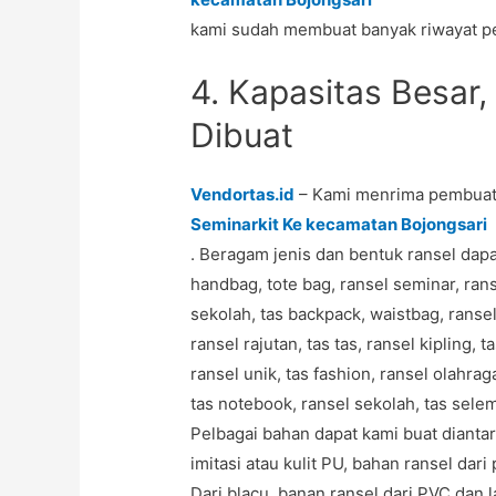
kami sudah membuat banyak riwayat pe
4. Kapasitas Besar,
Dibuat
Vendortas.id
– Kami menrima pembuata
Seminarkit Ke kecamatan Bojongsari
. Beragam jenis dan bentuk ransel dapa
handbag, tote bag, ransel seminar, ranse
sekolah, tas backpack, waistbag, ranse
ransel rajutan, tas tas, ransel kipling,
ransel unik, tas fashion, ransel olahrag
tas notebook, ransel sekolah, tas sele
Pelbagai bahan dapat kami buat diantara
imitasi atau kulit PU, bahan ransel dari
Dari blacu, banan ransel dari PVC dan l