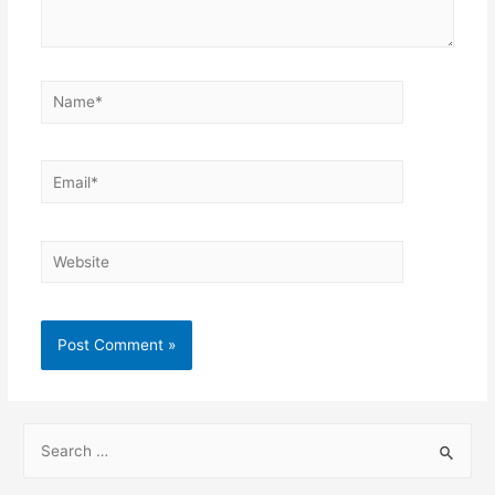
Name*
Email*
Website
S
e