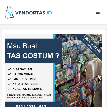
Main
Men