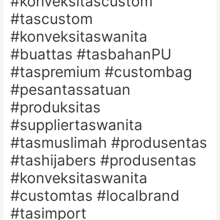
#konveksitascustom
#tascustom
#konveksitaswanita
#buattas #tasbahanPU
#taspremium #custombag
#pesantassatuan
#produksitas
#suppliertaswanita
#tasmuslimah #produsentas
#tashijabers #produsentas
#konveksitaswanita
#customtas #localbrand
#tasimport