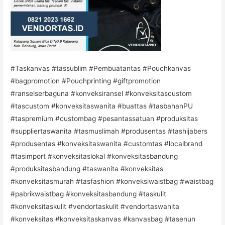
#Taskanvas #tassublim #Pembuatantas #Pouchkanvas
#bagpromotion #Pouchprinting #giftpromotion
#ranselserbaguna #konveksiransel #konveksitascustom
#tascustom #konveksitaswanita #buattas #tasbahanPU
#taspremium #custombag #pesantassatuan #produksitas
#suppliertaswanita #tasmuslimah #produsentas #tashijabers
#produsentas #konveksitaswanita #customtas #localbrand
#tasimport #konveksitaslokal #konveksitasbandung
#produksitasbandung #taswanita #konveksitas
#konveksitasmurah #tasfashion #konveksiwaistbag #waistbag
#pabrikwaistbag #konveksitasbandung #taskulit
#konveksitaskulit #vendortaskulit #vendortaswanita
#konveksitas #konveksitaskanvas #kanvasbag #tasenun