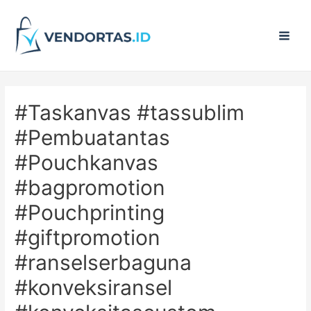
Main
Men
#Taskanvas #tassublim
#Pembuatantas
#Pouchkanvas
#bagpromotion
#Pouchprinting
#giftpromotion
#ranselserbaguna
#konveksiransel