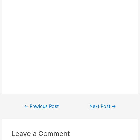
#produksitasbandung #taswanita #konveksitas
#konveksitasmurah #tasfashion #konveksiwaistbag #waistbag
#pabrikwaistbag #konveksitasbandung #taskulit
#konveksitaskulit #vendortaskulit #vendortaswanita
#konveksitas #konveksitaskanvas #kanvasbag #tasenun
#konveksitasbatik #vendortasbandung #konveksitasbandung
#vendortaswanita #pembuatantas #ordertas #Backpack
#produksitaswanita #produsentas #madebyorder #custombag
#Buattas #Konveksitas #produsentasbandung #fashionbag
#tasfashion #konveksitasbandung #vendortasbandung
#vendortasfashion #jasajahittas
Post
←
Previous Post
Next Post
→
navigation
Leave a Comment