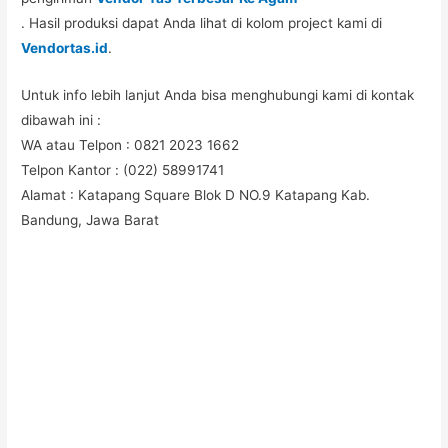
. Hasil produksi dapat Anda lihat di kolom project kami di
Vendortas.id
.
Untuk info lebih lanjut Anda bisa menghubungi kami di kontak
dibawah ini :
WA atau Telpon : 0821 2023 1662
Telpon Kantor : (022) 58991741
Alamat : Katapang Square Blok D NO.9 Katapang Kab.
Bandung, Jawa Barat
#Taskanvas #tassublim #Pembuatantas #Pouchkanvas
#bagpromotion #Pouchprinting #giftpromotion
#ranselserbaguna #konveksiransel #konveksitascustom
#tascustom #konveksitaswanita #buattas #tasbahanPU
#taspremium #custombag #pesantassatuan #produksitas
#suppliertaswanita #tasmuslimah #produsentas #tashijabers
#produsentas #konveksitaswanita #customtas #localbrand
#tasimport #konveksitaslokal #konveksitasbandung