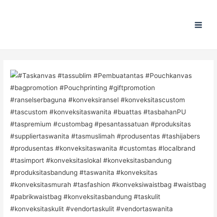
Main
Men