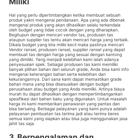
Miliki
Hal yang perlu dipertimbangkan ketika membuat sebuah
produk yakni mengenai pendanaan. Apa yang ada dibenak
mengenai produk yang akan dihasilkan selalu terkendala
oleh budget yang tidak cocok dengan yang diharapkan.
Begitupun dengan mencari vendor tas, produsen tas
ataupun supplier tas tentu akan mencari harga yang terbaik.
Dikala budget yang kita miliki kecil maka pastinya mencari
Vendor ransel, produsen ransel, supplier ransel yang dapat
membuat tas dengan harga yang sesuai dengan kantong
yang dimiliki. Yang menjadi kelebihan kami ialah adanya
penyesuaian spek. Sebagai produsen tas kami memiliki
banyak pilihan bahan dari seluruh grade, Anda bisa kami info
mengenai keterangan bahan serta kelebihan dan
kekurangannya. Dari sana kami dapat memastikan grade
bahan mana yang bisa disesuaikan dengan budget
perusahaan atau budget yang Anda memilki. Artinya biaya
murah itu dapat dihasilkan dengan mempertimbangankan
spesifikasi dari bahan baku yang digunakan. Untuk masalah
harga ini kami memberikan penawaran yang pantas dan
bisa bersaing. Berbagai pelayanan yang kami punya adalah
pelayanan pembuatan tas terima jadi atau terima beres
semua kami yang siapkan atau bisa juga menggunakan jasa
jahit tas saja.
3. Berpengalaman dan