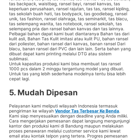
tas backpack, waistbag, ransel bayi, ransel kanvas, tas
keperluan perusahaan, ransel rajutan, tas tas, ransel kipling,
tas sekolah buah hati, tas bodypack, tas goodiebag, ransel
unik, tas fashion, ransel olahraga, tas seminarkit, tas blacu,
tas selempang wanita, tas notebook, ransel sekolah, tas
selempang pria dan ransel bahan kanvas dan tas lainnya.
Pelbagai bahan dapat kami buat diantaranya Bahan tas dari
kulit asli, Bahan Tas Kulit imitasi atau kulit PU, bahan ransel
dari poliester, bahan ransel dari kanvas, banan ransel Dari
blacu, banan ransel dari PVC dan lain lain. Serta bahan yang
dibuat dapat kami printing melalui DTG atau sistem
sublimasi.
Untuk kapasitas produksi kami bisa membuat tas ransel
1000 pcs dalam 2 minggu tergantung model yang dibuat.
Untuk tas yang lebih sederhana modelnya tentu bisa lebih
cepat lagi.
5. Mudah Dipesan
Pelayanan kami meliputi wilayaah Indonesia termasuk
pengiriman ke wilayah
Vendor Tas Terbesar Ke Benda
.
Kami siap menyesuaikan dengan deadline yang Anda miliki.
Cara mengerjakan pemesanan dapat langsung mengunjungi
kantor dan produksi kami di Bandung maupun melakukan
proses penawaran melalui customer service kami lewat
email atau kontak telpon yang tertera. Progres pemesanan