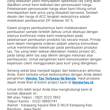
yang dilakukan yakni menyiapkan spesifikasi tas yang akan
dijadikan untuk kami kalkulasi dan penyesuaian harga.
Pelaksanaan penyesuaian harga akan kami hitung untuk
mendapatkan best price yang disepkati bersama. Setelah
desain dan harga di ACC langkah selanjutnya adalah
melakukan pembayaran DP sebesar 50 %.
Dalam progres pembuatannya kami melaksanakan
pembuatan sample terlebih dahulu untuk disetujui dengan
adanya konfirmasi maka kami melanjutkan pada
pelaksanaan pembuatan produksi tas secara masal. Prinsip
kami dalam mengelola orderan adalah adanya komunikasi
untuk meminimalisir kekeliruan pada pembuatan produksi
tas. Tas yang telah selesai dikerjakan melalui proses QC,
pada tahap akhir tas siap dikirim dengan melunasi sisa
pembayaran. Untuk pengiriman kami menyesuaikan dengan
keperluan client menggunakan jasa kurir yang diiinginkan.
Senang sekali bisa menjadi bagian dari kelancaran aktivitas
Anda. Kami terbuka untuk berkonsultasi dengan Anda dalam
pengiriman
Vendor Tas Terbesar Ke Benda
. Hasil produksi
dapat Anda lihat di kolom project kami di
Vendortas.id
.
Untuk info lebih lanjut Anda bisa menghubungi kami di
kontak dibawah ini :
WA atau Telpon : 0821 2023 1662
Telpon Kantor : (022) 58991741
Alamat : Katapang Square Blok D NO.9 Katapang Kab.
Bandung, Jawa Barat