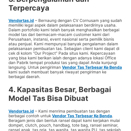
Terpercaya
Vendortas.id
– Bernaung dengan CV Cornusam yang sudah
memiliki legal aspek dalam pelaksanaan berdirinya usaha.
Dalam portofolio kami telah banyak menghasilkan berbagai
model tas dari bermacam-macam customer kami dari
Perusahaan, instansi, event nasional serta pemilik bisnis
atau penjual. Kami mempunyai banyak pengalaman dalam
pelaksanaan pembuatan tas. Sebagian client kami dapat di
cek di kolom “Our Project” Pada situs kami. Kepercayaan
yang bisa kami berikan ialah dengan adanya lokasi Office
dan Pabrik tempat produksi tas yang dapat Anda kunjungi
langsung. Untuk pengiriman
Vendor Tas Terbesar Ke Benda
kami sudah membuat banyak riwayat pengiriman ke
berbagai daerah.
4. Kapasitas Besar, Berbagai
Model Tas Bisa Dibuat
Vendortas.id
– Kami menrima pembuatan tas dengan
berbagai contoh untuk
Vendor Tas Terbesar Ke Benda
.
Beragam jenis dan bentuk ransel dapat kami kerjakan mulai
dompet, clutch, pouch, handbag, tote bag, ransel seminar,
ransel anak, tas pria, tas wanita, tas wanita PU, tas sekolah,