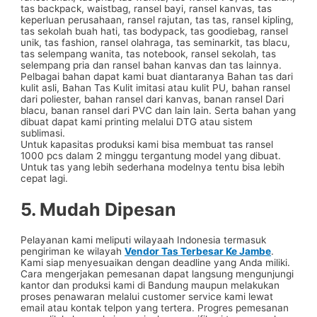
tas backpack, waistbag, ransel bayi, ransel kanvas, tas
keperluan perusahaan, ransel rajutan, tas tas, ransel kipling,
tas sekolah buah hati, tas bodypack, tas goodiebag, ransel
unik, tas fashion, ransel olahraga, tas seminarkit, tas blacu,
tas selempang wanita, tas notebook, ransel sekolah, tas
selempang pria dan ransel bahan kanvas dan tas lainnya.
Pelbagai bahan dapat kami buat diantaranya Bahan tas dari
kulit asli, Bahan Tas Kulit imitasi atau kulit PU, bahan ransel
dari poliester, bahan ransel dari kanvas, banan ransel Dari
blacu, banan ransel dari PVC dan lain lain. Serta bahan yang
dibuat dapat kami printing melalui DTG atau sistem
sublimasi.
Untuk kapasitas produksi kami bisa membuat tas ransel
1000 pcs dalam 2 minggu tergantung model yang dibuat.
Untuk tas yang lebih sederhana modelnya tentu bisa lebih
cepat lagi.
5. Mudah Dipesan
Pelayanan kami meliputi wilayaah Indonesia termasuk
pengiriman ke wilayah
Vendor Tas Terbesar Ke Jambe
.
Kami siap menyesuaikan dengan deadline yang Anda miliki.
Cara mengerjakan pemesanan dapat langsung mengunjungi
kantor dan produksi kami di Bandung maupun melakukan
proses penawaran melalui customer service kami lewat
email atau kontak telpon yang tertera. Progres pemesanan