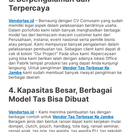
Terpercaya
Vendortas.id
– Bernaung dengan CV Cornusam yang sudah
memiliki legal aspek dalam pelaksanaan berdirinya usaha.
Dalam portofolio kami telah banyak menghasilkan berbagai
model tas dari bermacam-macam customer kami dari
Perusahaan, instansi, event nasional serta pemilik bisnis
atau penjual. Kami mempunyai banyak pengalaman dalam
pelaksanaan pembuatan tas. Sebagian client kami dapat di
cek di kolom “Our Project” Pada situs kami. Kepercayaan
yang bisa kami berikan ialah dengan adanya lokasi Office
dan Pabrik tempat produksi tas yang dapat Anda kunjungi
langsung. Untuk pengiriman
Vendor Tas Terbesar Ke
Jambe
kami sudah membuat banyak riwayat pengiriman ke
berbagai daerah.
4. Kapasitas Besar, Berbagai
Model Tas Bisa Dibuat
Vendortas.id
– Kami menrima pembuatan tas dengan
berbagai contoh untuk
Vendor Tas Terbesar Ke Jambe
.
Beragam jenis dan bentuk ransel dapat kami kerjakan mulai
dompet, clutch, pouch, handbag, tote bag, ransel seminar,
ransel anak, tas pria, tas wanita, tas wanita PU, tas sekolah,