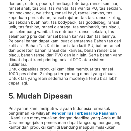
dompet, clutch, pouch, handbag, tote bag, ransel seminar,
ransel anak, tas pria, tas wanita, tas wanita PU, tas sekolah,
tas backpack, waistbag, ransel bayi, ransel kanvas, tas
keperluan perusahaan, ransel rajutan, tas tas, ransel kipling,
tas sekolah buah hati, tas bodypack, tas goodiebag, ransel
unik, tas fashion, ransel olahraga, tas seminarkit, tas blacu,
tas selempang wanita, tas notebook, ransel sekolah, tas
selempang pria dan ransel bahan kanvas dan tas lainnya.
Pelbagai bahan dapat kami buat diantaranya Bahan tas dari
kulit asli, Bahan Tas Kulit imitasi atau kulit PU, bahan ransel
dari poliester, bahan ransel dari kanvas, banan ransel Dari
blacu, banan ransel dari PVC dan lain lain. Serta bahan yang
dibuat dapat kami printing melalui DTG atau sistem
sublimasi.
Untuk kapasitas produksi kami bisa membuat tas ransel
1000 pcs dalam 2 minggu tergantung model yang dibuat.
Untuk tas yang lebih sederhana modelnya tentu bisa lebih
cepat lagi.
5. Mudah Dipesan
Pelayanan kami meliputi wilayaah Indonesia termasuk
pengiriman ke wilayah
Vendor Tas Terbesar Ke Pasaman
. Kami siap menyesuaikan dengan deadline yang Anda miliki.
Cara mengerjakan pemesanan dapat langsung mengunjungi
kantor dan produksi kami di Bandung maupun melakukan