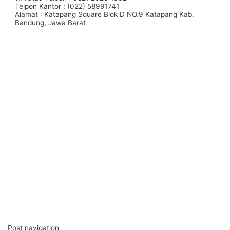
Telpon Kantor : (022) 58991741
Alamat : Katapang Square Blok D NO.9 Katapang Kab.
Bandung, Jawa Barat
#Taskanvas #tassublim #Pembuatantas #Pouchkanvas
#bagpromotion #Pouchprinting #giftpromotion
#ranselserbaguna #konveksiransel #konveksitascustom
#tascustom #konveksitaswanita #buattas #tasbahanPU
#taspremium #custombag #pesantassatuan #produksitas
#suppliertaswanita #tasmuslimah #produsentas
#tashijabers #produsentas #konveksitaswanita #customtas
#localbrand #tasimport #konveksitaslokal
#konveksitasbandung #produksitasbandung #taswanita
#konveksitas #konveksitasmurah #tasfashion
#konveksiwaistbag #waistbag #pabrikwaistbag
#konveksitasbandung #taskulit #konveksitaskulit
#vendortaskulit #vendortaswanita #konveksitas
#konveksitaskanvas #kanvasbag #tasenun
#konveksitasbatik #vendortasbandung
#konveksitasbandung #vendortaswanita #pembuatantas
#ordertas #Backpack #produksitaswanita #produsentas
#madebyorder #custombag #Buattas #Konveksitas
#produsentasbandung #fashionbag #tasfashion
#konveksitasbandung #vendortasbandung
#vendortasfashion #jasajahittas
Post navigation