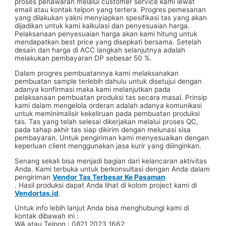
proses penawaran melalui customer service kami lewat
email atau kontak telpon yang tertera. Progres pemesanan
yang dilakukan yakni menyiapkan spesifikasi tas yang akan
dijadikan untuk kami kalkulasi dan penyesuaian harga.
Pelaksanaan penyesuaian harga akan kami hitung untuk
mendapatkan best price yang disepkati bersama. Setelah
desain dan harga di ACC langkah selanjutnya adalah
melakukan pembayaran DP sebesar 50 %.
Dalam progres pembuatannya kami melaksanakan
pembuatan sample terlebih dahulu untuk disetujui dengan
adanya konfirmasi maka kami melanjutkan pada
pelaksanaan pembuatan produksi tas secara masal. Prinsip
kami dalam mengelola orderan adalah adanya komunikasi
untuk meminimalisir kekeliruan pada pembuatan produksi
tas. Tas yang telah selesai dikerjakan melalui proses QC,
pada tahap akhir tas siap dikirim dengan melunasi sisa
pembayaran. Untuk pengiriman kami menyesuaikan dengan
keperluan client menggunakan jasa kurir yang diiinginkan.
Senang sekali bisa menjadi bagian dari kelancaran aktivitas
Anda. Kami terbuka untuk berkonsultasi dengan Anda dalam
pengiriman
Vendor Tas Terbesar Ke Pasaman
. Hasil produksi dapat Anda lihat di kolom project kami di
Vendortas.id
.
Untuk info lebih lanjut Anda bisa menghubungi kami di
kontak dibawah ini :
WA atau Telpon : 0821 2023 1662