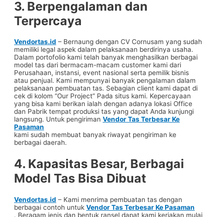
3. Berpengalaman dan
Terpercaya
Vendortas.id
– Bernaung dengan CV Cornusam yang sudah
memiliki legal aspek dalam pelaksanaan berdirinya usaha.
Dalam portofolio kami telah banyak menghasilkan berbagai
model tas dari bermacam-macam customer kami dari
Perusahaan, instansi, event nasional serta pemilik bisnis
atau penjual. Kami mempunyai banyak pengalaman dalam
pelaksanaan pembuatan tas. Sebagian client kami dapat di
cek di kolom “Our Project” Pada situs kami. Kepercayaan
yang bisa kami berikan ialah dengan adanya lokasi Office
dan Pabrik tempat produksi tas yang dapat Anda kunjungi
langsung. Untuk pengiriman
Vendor Tas Terbesar Ke
Pasaman
kami sudah membuat banyak riwayat pengiriman ke
berbagai daerah.
4. Kapasitas Besar, Berbagai
Model Tas Bisa Dibuat
Vendortas.id
– Kami menrima pembuatan tas dengan
berbagai contoh untuk
Vendor Tas Terbesar Ke Pasaman
. Beragam jenis dan bentuk ransel dapat kami kerjakan mulai