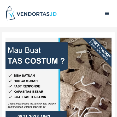
Main
Men