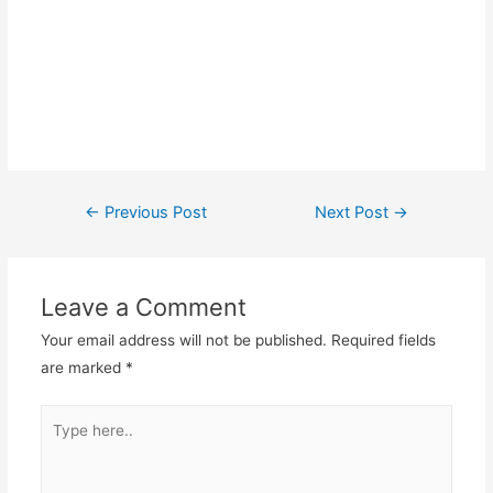
#vendortaswanita #pembuatantas #ordertas #Backpack
#produksitaswanita #produsentas #madebyorder #custombag
#Buattas #Konveksitas #produsentasbandung #fashionbag
#tasfashion #konveksitasbandung #vendortasbandung
#vendortasfashion #jasajahittas
Post
←
Previous Post
Next Post
→
navigation
Leave a Comment
Your email address will not be published.
Required fields
are marked
*
Type
here..