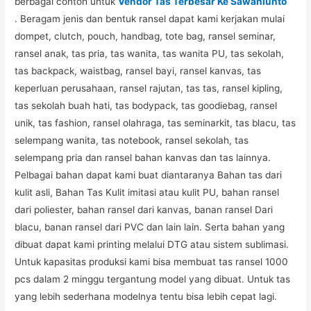
berbagai contoh untuk
Vendor Tas Terbesar Ke Sawahlunto
. Beragam jenis dan bentuk ransel dapat kami kerjakan mulai
dompet, clutch, pouch, handbag, tote bag, ransel seminar,
ransel anak, tas pria, tas wanita, tas wanita PU, tas sekolah,
tas backpack, waistbag, ransel bayi, ransel kanvas, tas
keperluan perusahaan, ransel rajutan, tas tas, ransel kipling,
tas sekolah buah hati, tas bodypack, tas goodiebag, ransel
unik, tas fashion, ransel olahraga, tas seminarkit, tas blacu, tas
selempang wanita, tas notebook, ransel sekolah, tas
selempang pria dan ransel bahan kanvas dan tas lainnya.
Pelbagai bahan dapat kami buat diantaranya Bahan tas dari
kulit asli, Bahan Tas Kulit imitasi atau kulit PU, bahan ransel
dari poliester, bahan ransel dari kanvas, banan ransel Dari
blacu, banan ransel dari PVC dan lain lain. Serta bahan yang
dibuat dapat kami printing melalui DTG atau sistem sublimasi.
Untuk kapasitas produksi kami bisa membuat tas ransel 1000
pcs dalam 2 minggu tergantung model yang dibuat. Untuk tas
yang lebih sederhana modelnya tentu bisa lebih cepat lagi.