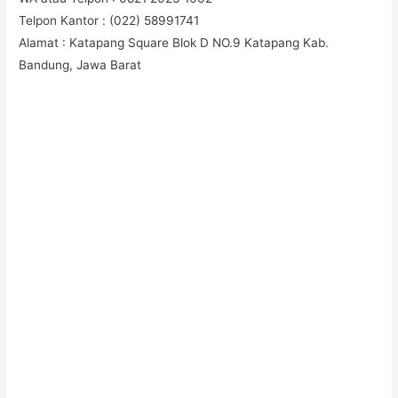
Telpon Kantor : (022) 58991741
Alamat : Katapang Square Blok D NO.9 Katapang Kab.
Bandung, Jawa Barat
#Taskanvas #tassublim #Pembuatantas #Pouchkanvas
#bagpromotion #Pouchprinting #giftpromotion
#ranselserbaguna #konveksiransel #konveksitascustom
#tascustom #konveksitaswanita #buattas #tasbahanPU
#taspremium #custombag #pesantassatuan #produksitas
#suppliertaswanita #tasmuslimah #produsentas #tashijabers
#produsentas #konveksitaswanita #customtas #localbrand
#tasimport #konveksitaslokal #konveksitasbandung
#produksitasbandung #taswanita #konveksitas
#konveksitasmurah #tasfashion #konveksiwaistbag #waistbag
#pabrikwaistbag #konveksitasbandung #taskulit
#konveksitaskulit #vendortaskulit #vendortaswanita
#konveksitas #konveksitaskanvas #kanvasbag #tasenun
#konveksitasbatik #vendortasbandung #konveksitasbandung