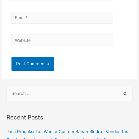
Email*
Website
S
e
a
r
Recent Posts
c
h
Jasa Produksi Tas Wanita Custom Bahan Bludru | Vendor Tas