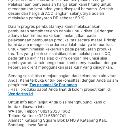
Pelaksanaan penyesuaian harga akan kami hitung untuk
mendapatkan best price yang disepkati bersama. Setelah
desain dan harga di ACC langkah selanjutnya adalah
melakukan pembayaran DP sebesar 50 %.
Dalam progres pembuatannya kami melaksanakan
pembuatan sample terlebih dahulu untuk disetujui dengan
adanya konfirmasi maka kami melanjutkan pada
pelaksanaan pembuatan produksi tas secara masal. Prinsip
kami dalam mengelola orderan adalah adanya komunikasi
untuk meminimalisir kekeliruan pada pembuatan produksi
tas. Tas yang telah selesai dikerjakan melalui proses QC,
pada tahap akhir tas siap dikirim dengan melunasi sisa
pembayaran. Untuk pengiriman kami menyesuaikan dengan
keperluan client menggunakan jasa kurir yang diiinginkan.
Senang sekali bisa menjadi bagian dari kelancaran aktivitas
Anda. Kami terbuka untuk berkonsultasi dengan Anda dalam
pengiriman
Tas promosi Ke Pariaman
. Hasil produksi dapat Anda lihat di kolom project kami di
Vendortas.id
.
Untuk info lebih lanjut Anda bisa menghubungi kami di
kontak dibawah ini :
WA atau Telpon : 0821 2023 1662
Telpon Kantor : (022) 58991741
Alamat : Katapang Square Blok D NO.9 Katapang Kab.
Bandung, Jawa Barat