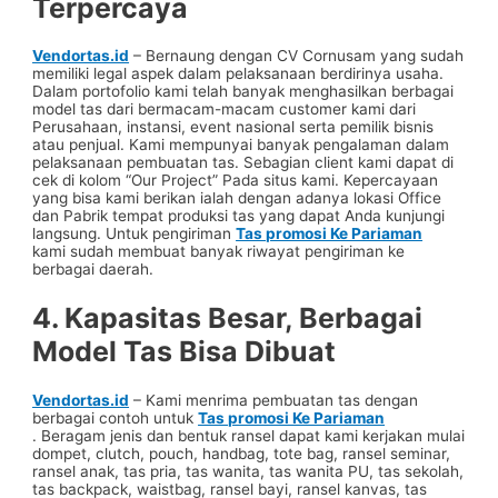
Terpercaya
Vendortas.id
– Bernaung dengan CV Cornusam yang sudah
memiliki legal aspek dalam pelaksanaan berdirinya usaha.
Dalam portofolio kami telah banyak menghasilkan berbagai
model tas dari bermacam-macam customer kami dari
Perusahaan, instansi, event nasional serta pemilik bisnis
atau penjual. Kami mempunyai banyak pengalaman dalam
pelaksanaan pembuatan tas. Sebagian client kami dapat di
cek di kolom “Our Project” Pada situs kami. Kepercayaan
yang bisa kami berikan ialah dengan adanya lokasi Office
dan Pabrik tempat produksi tas yang dapat Anda kunjungi
langsung. Untuk pengiriman
Tas promosi Ke Pariaman
kami sudah membuat banyak riwayat pengiriman ke
berbagai daerah.
4. Kapasitas Besar, Berbagai
Model Tas Bisa Dibuat
Vendortas.id
– Kami menrima pembuatan tas dengan
berbagai contoh untuk
Tas promosi Ke Pariaman
. Beragam jenis dan bentuk ransel dapat kami kerjakan mulai
dompet, clutch, pouch, handbag, tote bag, ransel seminar,
ransel anak, tas pria, tas wanita, tas wanita PU, tas sekolah,
tas backpack, waistbag, ransel bayi, ransel kanvas, tas