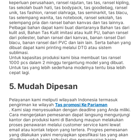
keperluan perusahaan, ransel rajutan, tas tas, ransel kipling,
tas sekolah buah hati, tas bodypack, tas goodiebag, ransel
unik, tas fashion, ransel olahraga, tas seminarkit, tas blacu,
tas selempang wanita, tas notebook, ransel sekolah, tas
selempang pria dan ransel bahan kanvas dan tas lainnya.
Pelbagai bahan dapat kami buat diantaranya Bahan tas dari
kulit asli, Bahan Tas Kulit imitasi atau kulit PU, bahan ransel
dari poliester, bahan ransel dari kanvas, banan ransel Dari
blacu, banan ransel dari PVC dan lain lain. Serta bahan yang
dibuat dapat kami printing melalui DTG atau sistem
sublimasi.
Untuk kapasitas produksi kami bisa membuat tas ransel
1000 pcs dalam 2 minggu tergantung model yang dibuat.
Untuk tas yang lebih sederhana modelnya tentu bisa lebih
cepat lagi.
5. Mudah Dipesan
Pelayanan kami meliputi wilayaah Indonesia termasuk
pengiriman ke wilayah
Tas promosi Ke Pariaman
. Kami siap menyesuaikan dengan deadline yang Anda miliki.
Cara mengerjakan pemesanan dapat langsung mengunjungi
kantor dan produksi kami di Bandung maupun melakukan
proses penawaran melalui customer service kami lewat
email atau kontak telpon yang tertera. Progres pemesanan
yang dilakukan yakni menyiapkan spesifikasi tas yang akan
dijadikan untuk kami kalkulasi dan penyesuaian harga.